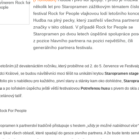
několik let pro Staropramen zážitkovým tématem číslo
festival Rock for People vlajkovou lodí letošního konc
Hudba na plný pecky, který zastřeší všechna partners
značky v této oblasti. V případě Rock for People se
Staropramen po dvou letech úspěšné spolupráce po
z pozice hlavního partnera na pozici největšího, čili
generálního partnera festivalu.
letošním již devatenáctém ročníku, který proběhne od 2. do 5. července ve Festival
dci Králové, se budou návštěvníci moci těšit na unikátní krytou
Staropramen stage
tfolio piv s nabídkou pro každého, pivní stany a stánky kam oko dohlédne,
Staropr
u
a po loňském úspěchu ještě větší festivalovou
Potrefenou husu
s pivem do skla 
elánový talíř.
ropramen k partnerství tradičně přistupuje s heslem „
vždy je možné nabídnout více“
e týkat všech oblastí, které spadají do gesce pivního partnera. A že bude tento serv