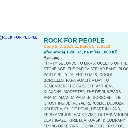
ROCK FOR PEOPLE
Úterý 2. 7. 2013 až Pátek 5. 7. 2013
předprodej 1650 Kč, na místě 1800 Kč
Vystupují:
THIRTY SECONDS TO MARS, QUEENS OF THE
STONE AGE, THE PAROV STELAR BAND, BLO
PARTY, BILLY TALENT, FOALS, GOGOL
BORDELLO, PAPA ROACH, A DAY TO
REMEMBER, THE GASLIGHT ANTHEM,
KLAXONS, MODESTEP, THE DEVIL WEARS
PRADA, AMANDA PALMER, BORGORE, THE
GHOST INSIDE, ROYAL REPUBLIC, DUBIOZA
KOLEKTIV, CHLÖE HOWL, HEART IN HAND,
FRISKA VILJOR, HACKTIVIST, OUTERNATIONA
DEATHGAZE, KIRIL DJAIKOVSKI & COMPANY,
FLYING ORKESTAR, LOONALOOP, KRYŠTOF,