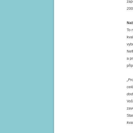
zap
200
Nab
To 
kval
vybr
Nef
a p
při
„Pr
cel
dodr
Voš
zav
Sta
kval