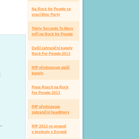
Na Rock for People se
vrací Bloc Party
Thirty Seconds To Mars
míří na Rock for People
Další zahraniční kapely
Rock For People 2013
RfP představuje další
kapely
C
Papa Roach na Rock
For People 2013
RfP představuje
zahraniční headlinery
L,
RfP 2013 se propojí
s festivaly v Evropě