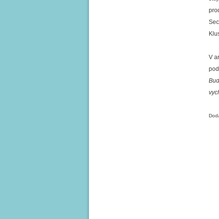
pro
Sec
Klu
V a
pod
Bud
vyc
Doda