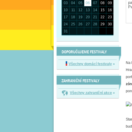
03
04
05
06
07
08
09
10
11
12
13
14
15
16
17
18
19
20
21
22
23
24
25
26
27
28
29
30
31
DOPORUČUJEME FESTIVALY
Na 
Všechny domácí festivaly
»
Hra
por
ZAHRANIČNÍ FESTIVALY
zón
porc
Všechny zahraniční akce
»
Sta
bud