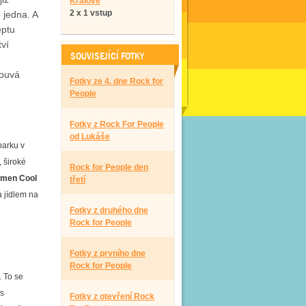
Králové
2 x 1 vstup
 jedna. A
eptu
tví
SOUVISEJÍCÍ FOTKY
souvá
Fotky ze 4. dne Rock for
People
Fotky z Rock For People
od Lukáše
parku v
, široké
Rock for People den
amen Cool
třetí
a jídlem na
Fotky z druhého dne
Rock for People
Fotky z prvního dne
Rock for People
. To se
is
Fotky z otevření Rock