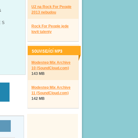
U2 na Rock For People
&
2013 nebudou
 S
Rock For People jede
lovit talenty
SOUVISEJÍCÍ MP3
Modestep Mix Archive
10 (SoundCloud.com)
143 MB
Modestep Mix Archive
11 (SoundCloud.com)
142 MB