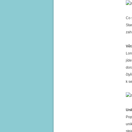
Co 
Sta
zahr
Vět
Lon
jíd
dor
čty
k se
Uni
Pop
uni
ste