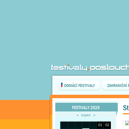
DOMÁCÍ FESTIVALY
ZAHRANIČNÍ 
St
FESTIVALY 2026
«
»
srpen
01
02