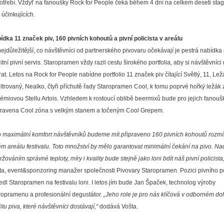
otřebí. Vždyť na fanoušky Rock for People čeká během 4 dní na celkem deseti stag
 účinkujících.
ídka 11 značek piv, 160 pivních kohoutů a pivní policista v areálu
nejdůležitější, co návštěvníci od partnerského pivovaru očekávají je pestrá nabídka 
itní pivní servis. Staropramen vždy razil cestu širokého portfolia, aby si návštěvníci
at. Letos na Rock for People nabídne portfolio 11 značek piv čítající Světlý, 11, Lež
iltrovaný, Nealko, čtyři příchutě řady Staropramen Cool, k tomu poprvé hořký ležák 
rémiovou Stellu Artois. Vzhledem k rostoucí oblibě beermixů bude pro jejich fanoušk
pravena Cool zóna s velkým stanem a točeným Cool Grepem.
o maximální komfort návštěvníků budeme mít připraveno 160 pivních kohoutů rozm
ém areálu festivalu. Toto množství by mělo garantovat minimální čekání na pivo. Na
žováním správné teploty, míry i kvality bude stejně jako loni bdít náš pivní policista,
ta, event&sponzoring manažer společnosti Pivovary Staropramen. Pozici pivního po
edl Staropramen na festivalu loni. I letos jím bude Jan Špaček, technolog výroby
ropramenu a profesionální degustátor.
„Jeho role je pro nás klíčová v odborném d
itu piva, které návštěvníci dostávají,“
dodává Vošta.