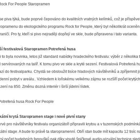
se piva týká, bude poprvé čepováno do kvalitních vratných kelímků, což je příspěve
ropramenu do ekologického programu Rock for People, který byl několikrát oceněn 
aničí. Pro ty, kteří si pivo nejraději dopřejí ve skle, bude připravena i tato varianta.
ší festivalová Staropramen Potrefená husa
i to byla novinka, letos již standard nabídky hradeckého festivalu: výběr z několika 
el servírovaných na talíř. K tomu pivo ve skle a kryté sezení. Festivalová Potrefená 
azí do festivalparku. Chystá se obsloužit tisíce hladových návštěvníků a zpříjemnit j
řdenní pobyt v areálu.. Vzhledem k loňskému velkému zájmu se rozšíří počet krytých
zení na 850. Změnu dozná interiér i širší jídelní lístek.
kátní krytá Staropramen stage i nové pivní stany
rvé pro návštěvníky festivalu organizátoři připravili krytou a v tuzemských podmínk
kátní stage. A bude to právě ta staropramenní. Obří stan bude mít kapacitu 12 tisíc n
jný počet hudebních fanoušků pak díky visuté špičkové audio-vizuální technice sled