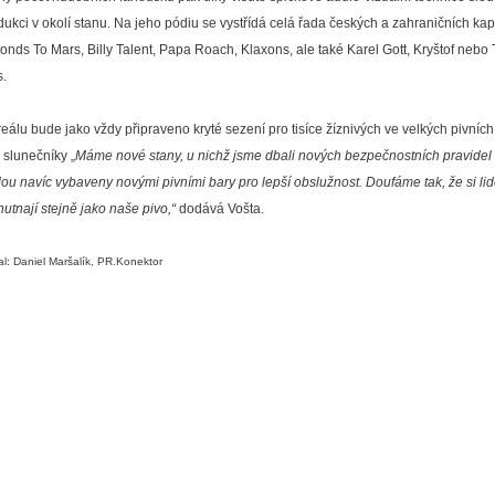
dukci v okolí stanu. Na jeho pódiu se vystřídá celá řada českých a zahraničních kape
onds To Mars, Billy Talent, Papa Roach, Klaxons, ale také Karel Gott, Kryštof nebo
s.
reálu bude jako vždy připraveno kryté sezení pro tisíce žíznivých ve velkých pivníc
 slunečníky „
Máme nové stany, u nichž jsme dbali nových bezpečnostních pravidel f
ou navíc vybaveny novými pivními bary pro lepší obslužnost. Doufáme tak, že si lidé
hutnají stejně jako naše pivo,“
dodává Vošta.
l: Daniel Maršalík, PR.Konektor