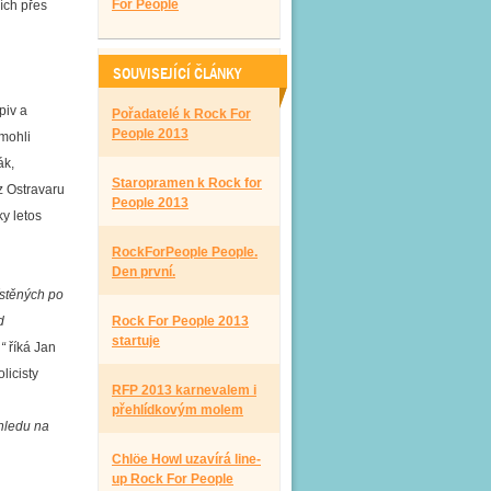
For People
ích přes
SOUVISEJÍCÍ ČLÁNKY
piv a
Pořadatelé k Rock For
People 2013
 mohli
ák,
Staropramen k Rock for
z Ostravaru
People 2013
y letos
RockForPeople People.
Den první.
ístěných po
d
Rock For People 2013
startuje
“
říká Jan
licisty
RFP 2013 karnevalem i
přehlídkovým molem
ohledu na
Chlöe Howl uzavírá line-
up Rock For People