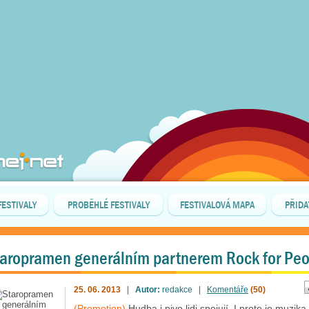
FESTIVALY
PROBĚHLÉ FESTIVALY
FESTIVALOVÁ MAPA
PŘIDA
aropramen generálním partnerem Rock for Peo
25. 06. 2013
|
Autor:
redakce |
Komentáře
(50)
(Promotion)
Hudba i pivo lidi spojují. I proto je muzika 