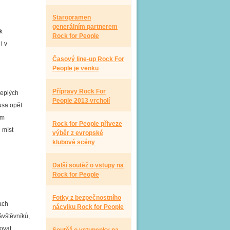
Staropramen
generálním partnerem
k
Rock for People
i v
Časový line-up Rock For
People je venku
Přípravy Rock For
teplých
People 2013 vrcholí
husa opět
im
Rock for People přiveze
 míst
výběr z evropské
klubové scény
Další soutěž o vstupy na
Rock for People
Fotky z bezpečnostního
ách
nácviku Rock for People
ávštěvníků,
ovat