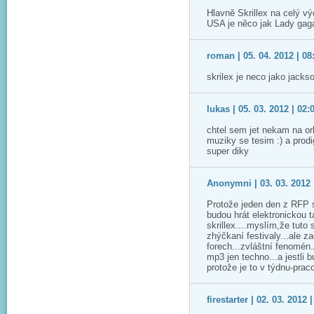
Hlavně Skrillex na celý v
USA je něco jak Lady gaga..
roman | 05. 04. 2012 | 08
skrilex je neco jako jack
lukas | 05. 03. 2012 | 02:
chtel sem jet nekam na or
muziky se tesim :) a prod
super diky
Anonymni | 03. 03. 2012 
Protože jeden den z RFP s
budou hrát elektronickou t
skrillex....myslím,že tuto
zhýčkaní festivaly...ale z
forech...zvláštní fenomén
mp3 jen techno...a jestli 
protože je to v týdnu-prac
firestarter | 02. 03. 2012 