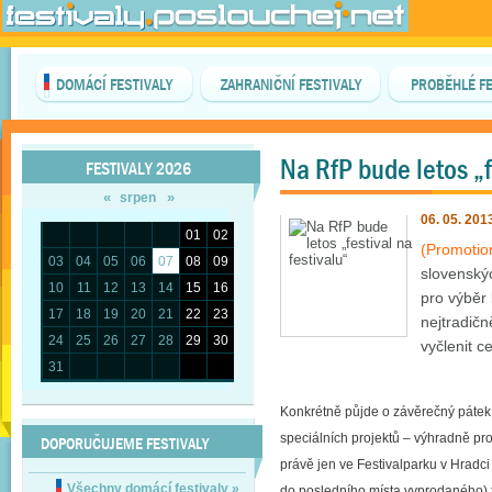
DOMÁCÍ FESTIVALY
ZAHRANIČNÍ FESTIVALY
PROBĚHLÉ FE
Na RfP bude letos „f
FESTIVALY 2026
«
»
srpen
06. 05. 201
01
02
(Promotio
03
04
05
06
07
08
09
slovenskýc
10
11
12
13
14
15
16
pro výběr 
17
18
19
20
21
22
23
nejtradičn
24
25
26
27
28
29
30
vyčlenit c
31
Konkrétně půjde o závěrečný pátek 
speciálních projektů – výhradně pro 
DOPORUČUJEME FESTIVALY
právě jen ve Festivalparku v Hradci
Všechny domácí festivaly
»
do posledního místa vyprodaného) t