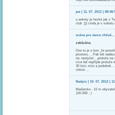
pw | 11. 07. 2012 | 08:48:
u ankety je hezké jak z T
club :))) cinda je v sobotu
scéna pro tance chtivé... 
zakázána.
Ono to je o tom ,že prost
prostoru.....Pak lidi nadáv
nic neslyšel....protože na 
více lidí nepříjde protože 
30 tisíc míst a podobně...
chtivé.....
Nadpis | 10. 07. 2012 | 11
Maďarsko - 10 m obyvatel -
100.000 ; )