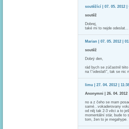
soutěžící | 07. 05. 2012 |
soutěž
Dobrej,
také mi to nejde odeslat..
Marian | 07. 05. 2012 | 01
soutěž
Dobrý den,
rád bych se zúčastnil této
na \"odeslat\", tak se nic
limu | 27. 04. 2012 | 11:3
Anonymni | 26. 04. 2012 
no a z čeho se mam posadit
samé...vokaderovany voká
od něj tak 2-3 věci a to j
momentální stár, bude to s
tom, žen to je megahype.