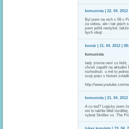
komunista | 22. 04. 2012 
Byl jsem na nich v 09 v P
za sebou, ale i tak jejich 
jsem ještě neslyšel, takže
bych obojí . . .
komár | 21. 04. 2012 | 08
komunista
tady zrovna není co řešit, j
chceš zapařit na aktuální 
rozhodnutí. u mě to jednod
svoji práci v historii zvlád
http://www.youtube.com/w
komunista | 21. 04. 2012 
A co teď? Logicky jsem če
oni to takhle blbě tozděle
vybrat Skrillex vs. The Pr
lukas kopulety | 19. 04. 