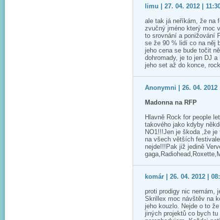
limu | 27. 04. 2012 | 11:3
ale tak já neříkám, že na 
zvučný jméno který moc v 
to srovnání a ponižování P
se že 90 % lidí co na něj 
jeho cena se bude točit n
dohromady, je to jen DJ a
jeho set až do konce, rock
Anonymni | 26. 04. 2012 
Madonna na RFP
Hlavně Rock for people let
takového jako kdyby někd
NO1!!!Jen je škoda ,že je f
na všech větších festival
nejde!!!Pak již jedině Ver
gaga,Radiohead,Roxette,M
komár | 26. 04. 2012 | 08
proti prodigy nic nemám, j
Skrillex moc návštěv na 
jeho kouzlo. Nejde o to ž
jiných projektů co bych tu