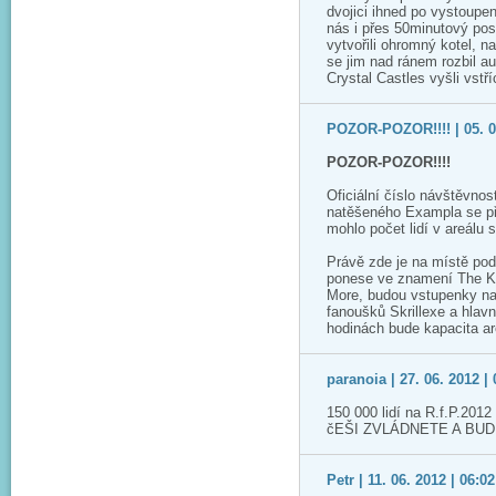
dvojici ihned po vystoupe
nás i přes 50minutový pos
vytvořili ohromný kotel, n
se jim nad ránem rozbil a
Crystal Castles vyšli vstříc
POZOR-POZOR!!!! | 05. 07
POZOR-POZOR!!!!
Oficiální číslo návštěvno
natěšeného Exampla se pře
mohlo počet lidí v areálu 
Právě zde je na místě pod
ponese ve znamení The Koo
More, budou vstupenky na 
fanoušků Skrillexe a hlav
hodinách bude kapacita ar
paranoia | 27. 06. 2012 | 
150 000 lidí na R.f.P.20
čEŠI ZVLÁDNETE A BUDE 
Petr | 11. 06. 2012 | 06:02