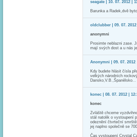
seagate | 10. 07. 2012 | 1
Barunka a Radek,dvě bytos
oldclubber | 09. 07. 2012
anonymni
Prosimte neblazni zase. 
mají svých dost a u nás je
Anonymni | 09. 07. 2012 
Kdy budete hlásit čísla př
velkých národních rockový
Dansko,V.B.,Španělsko...
konec | 08. 07. 2012 | 12
konec
Zvláště chceme vyzdvihnou
stál natolik o vystoupení 
odeznění čtvrteční smrště 
jej naplno společně se 70
Čas vystoupení Crystal Ca