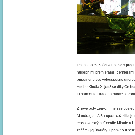
I mimo pátek 5. července se v progr
hudebními premiérami i derniérami. 
připomene své veleúspěšné únorové 
Anebo Xindla X, jenž se díky Orches
Filharmonie Hradec Králové s pro
Z nově potvrzených jmen se posledn
Mandrage a A Banquet, což slibuje
crossoverovými Cocotte Minute a He
začátek její kariéry. Opominout nel