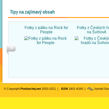
Tipy na zajímavý obsah
Fotky z pátku na Rock for
Fotky z Českých h
People
na Švihově
© Copyright
Poslouchej.net
2003-2011 |
ISSN
1801-6340 |
Vyrobil G