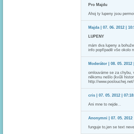
Pro Majdu
Ahoj ty lupeny jsou perm
Majda | 07. 06. 2012 | 10
LUPENY
mám dva lupeny a bohužel 
info popřípadě vše okolo 
Moderátor | 08. 05. 2012 
omlouváme se za chybu, v
někomu nešlo (kvůli histor
http://www.poslouchej.net
cris | 07. 05. 2012 | 07:18
Ani mne to nejde...
Anonymni | 07. 05. 2012 
funguje to,jen se text ne