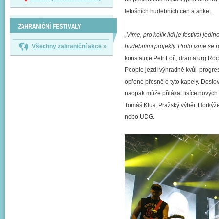
letošních hudebních cen a anket.
ZAHRANIČNÍ FESTIVALY
„Víme, pro kolik lidí je festival je
Všechny zahraniční akce
»
hudebními projekty. Proto jsme se 
konstatuje Petr Fořt, dramaturg Rock
People jezdí výhradně kvůli progres
opřené přesně o tyto kapely. Dosl
naopak může přilákat tisíce nových 
Tomáš Klus, Pražský výběr, Horkýže
nebo UDG.