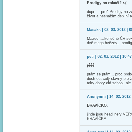
Prodigy na rokáči? :-(
dopr. . . proč Prodigy na 
život a nesnážím debilní ro
Masakr. | 02. 03. 2012 | 0
Mazec.....konečně ČR sek
dvě mega hvězdy....prodigy
petr | 02. 03. 2012 | 10:47
jééé
ptám se ptám .. proč probo
dosti out celý slavný pro ži
taky dobrý old school, ale 
Anonymni | 14. 02. 2012 
BRAVÍČKO.
jinde jsou headlinery V
BRAVÍČKA.