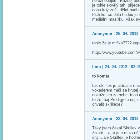
nerozhodujem. Každej potř
je tohle skvělý tah, přijed
dobu kdy začli dělat hudb
těch lidí co dělá hudbu je
mediální masírku. však u
Anonymni | 26. 04. 2012 
tohle že je mr*ka???? zap
http://www.youtube.com/
limu | 24. 04. 2012 | 02:4
to komár
tak skrillex je aktuální me
vokaderem máš za krutej 
dokáže jen za nehet toho c
to že maj Prodigy to nej z
chválit skrillexe?
Anonymni | 22. 04. 2012 
Taky jsem čekal Skrillex v
životě....a to jste mezi n
dny....ale Skrillex je hodn