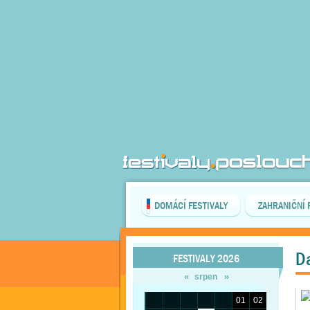
DOMÁCÍ FESTIVALY
ZAHRANIČNÍ 
Da
FESTIVALY 2026
«
»
srpen
01
02