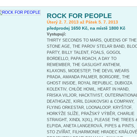
ROCK FOR PEOPLE
Úterý 2. 7. 2013 až Pátek 5. 7. 2013
předprodej 1650 Kč, na místě 1800 Kč
Vystupují:
THIRTY SECONDS TO MARS, QUEENS OF THE
STONE AGE, THE PAROV STELAR BAND, BLO
PARTY, BILLY TALENT, FOALS, GOGOL
BORDELLO, PAPA ROACH, A DAY TO
REMEMBER, THE GASLIGHT ANTHEM,
KLAXONS, MODESTEP, THE DEVIL WEARS
PRADA, AMANDA PALMER, BORGORE, THE
GHOST INSIDE, ROYAL REPUBLIC, DUBIOZA
KOLEKTIV, CHLÖE HOWL, HEART IN HAND,
FRISKA VILJOR, HACKTIVIST, OUTERNATIONA
DEATHGAZE, KIRIL DJAIKOVSKI & COMPANY,
FLYING ORKESTAR, LOONALOOP, KRYŠTOF,
HORKÝŽE SLÍŽE, PRAŽSKÝ VÝBĚR, CHARLIE
STRAIGHT, XINDL X(XL), PLEASE THE TREES 
ELPIDA, ANETA LANGEROVÁ, PIPES & PINTS,
STO ZVÍŘAT, FILHARMONIE HRADEC KRÁLOVÉ