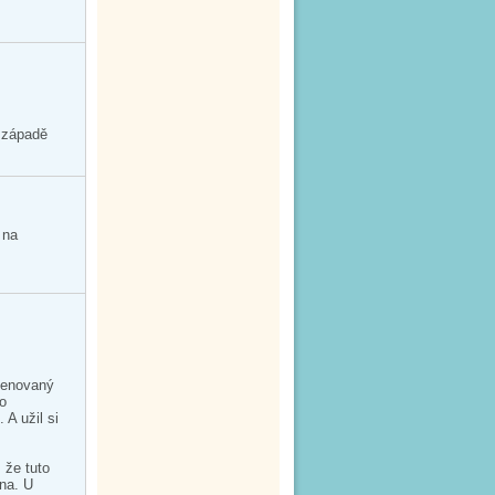
 západě
 na
jmenovaný
po
 A užil si
 že tuto
ána. U