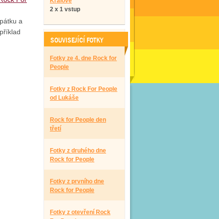
Králové
2 x 1 vstup
pátku a
příklad
SOUVISEJÍCÍ FOTKY
Fotky ze 4. dne Rock for
People
Fotky z Rock For People
od Lukáše
Rock for People den
třetí
Fotky z druhého dne
Rock for People
Fotky z prvního dne
Rock for People
Fotky z otevření Rock