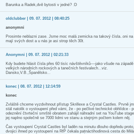
Barunka a Radek,dvě bytosti v jedné? :D
oldclubber | 09. 07. 2012 | 08:40:25
anonymni
Prosimte neblazni zase. Jsme moc malá zemicka na takový čísla..oni na
mají svých dost a u nás je asi strop těch 30t.
Anonymni | 09. 07. 2012 | 02:21:33
Kdy budete hlásit čísla přes 60 tisíc návštěvníků----jako všude na západě
velkých národních rockových a tanečních festivalech...viz.
Dansko,V.B.,Španělsko...
konec | 08. 07. 2012 | 12:14:59
konec
Zvláště chceme vyzdvihnout přístup Skrillexe a Crystal Castles. Prvně 
stál natolik o vystoupení před vámi, že - po pečlivé technické obhlídce - 
odeznění čtvrteční smrště obratem zahájil náhradní set na YouTube stage.
jej naplno společně se 7000 lidmi ve stanu a stejným počtem kolem něj.
Čas vystoupení Crystal Castles byl laděn na minutu dlouho dopředu proto,
dvojici ihned po vystoupení na RfP čekala patnáctihodinová cesta do Mil