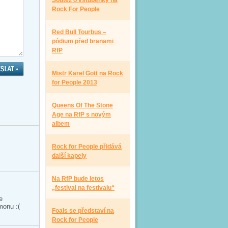
Soutěž o vstupenky na
Rock For People
Red Bull Tourbus –
pódium před branami
RfP
Mistr Karel Gott na Rock
for People 2013
Queens Of The Stone
Age na RfP s novým
albem
Rock for People přidává
další kapely
Na RfP bude letos
„festival na festivalu“
e
monu :(
Foals se představí na
Rock for People