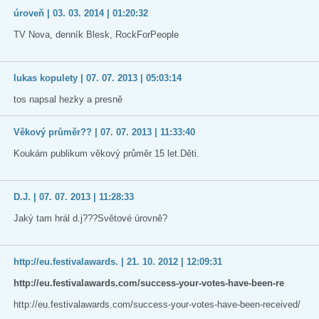
úroveň | 03. 03. 2014 | 01:20:32
TV Nova, denník Blesk, RockForPeople
lukas kopulety | 07. 07. 2013 | 05:03:14
tos napsal hezky a presně
Věkový průměr?? | 07. 07. 2013 | 11:33:40
Koukám publikum věkový průměr 15 let.Děti.
D.J. | 07. 07. 2013 | 11:28:33
Jaký tam hrál d.j???Světové úrovně?
http://eu.festivalawards. | 21. 10. 2012 | 12:09:31
http://eu.festivalawards.com/success-your-votes-have-been-re
http://eu.festivalawards.com/success-your-votes-have-been-received/