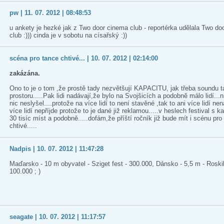
pw | 11. 07. 2012 | 08:48:53
u ankety je hezké jak z Two door cinema club - reportérka udělala Two d
club :))) cinda je v sobotu na císařský :))
scéna pro tance chtivé... | 10. 07. 2012 | 02:14:00
zakázána.
Ono to je o tom ,že prostě tady nezvětšují KAPACITU, jak třeba soundu t
prostoru.....Pak lidi nadávají,že bylo na Svojšicích a podobně málo lidí...
nic neslyšel....protože na více lidí to není stavěné ,tak to ani více lidí nen
více lidí nepříjde protože to je dané již reklamou.....v heslech festival s k
30 tisíc míst a podobně.....dofám,že příští ročník již bude mít i scénu pro
chtivé.....
Nadpis | 10. 07. 2012 | 11:47:28
Maďarsko - 10 m obyvatel - Sziget fest - 300.000, Dánsko - 5,5 m - Roskil
100.000 ; )
seagate | 10. 07. 2012 | 11:17:57