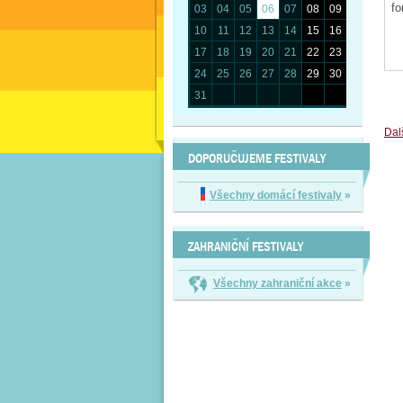
03
04
05
06
07
08
09
10
11
12
13
14
15
16
17
18
19
20
21
22
23
24
25
26
27
28
29
30
31
Dal
DOPORUČUJEME FESTIVALY
Všechny domácí festivaly
»
ZAHRANIČNÍ FESTIVALY
Všechny zahraniční akce
»