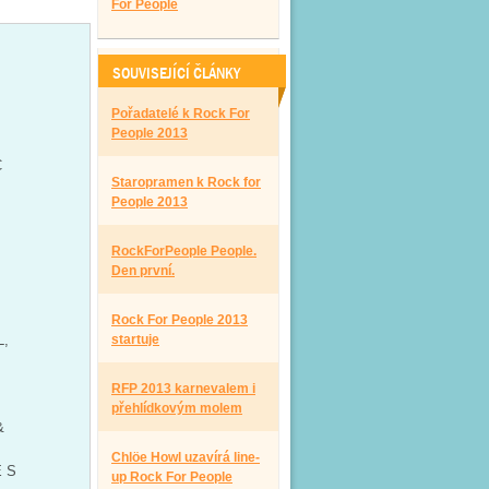
For People
SOUVISEJÍCÍ ČLÁNKY
Pořadatelé k Rock For
People 2013
C
Staropramen k Rock for
People 2013
RockForPeople People.
Den první.
Rock For People 2013
L,
startuje
RFP 2013 karnevalem i
přehlídkovým molem
&
Chlöe Howl uzavírá line-
 S
up Rock For People