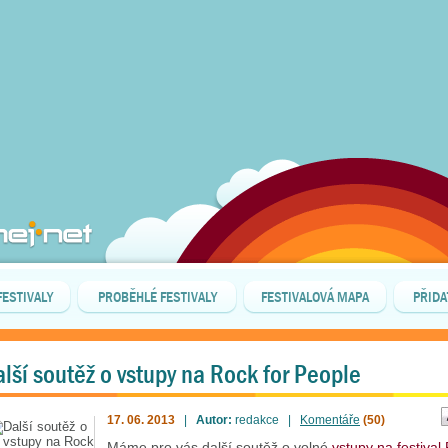
FESTIVALY
PROBĚHLÉ FESTIVALY
FESTIVALOVÁ MAPA
PŘIDA
lší soutěž o vstupy na Rock for People
17. 06. 2013
|
Autor:
redakce |
Komentáře
(50)
Máme pro vás další soutěž o volné
vstupy na festival