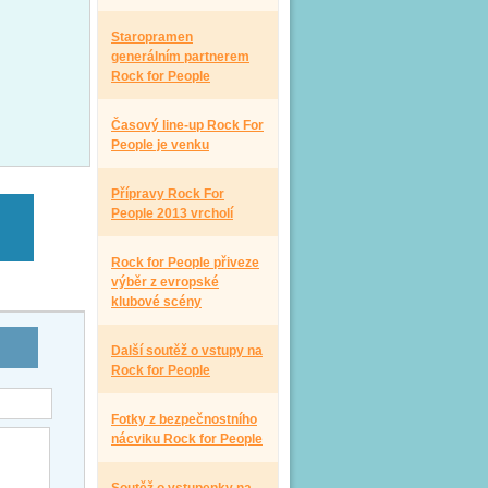
Staropramen
generálním partnerem
Rock for People
Časový line-up Rock For
People je venku
Přípravy Rock For
People 2013 vrcholí
Rock for People přiveze
výběr z evropské
klubové scény
Další soutěž o vstupy na
Rock for People
Fotky z bezpečnostního
nácviku Rock for People