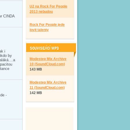
U2 na Rock For People
2013 nebudou
oor CINDA
Rock For People jede
lovit talenty
SOUVISEJÍCÍ MP3
ak i
nikdo by
Modestep Mix Archive
aláká....a
apacitou
10 (SoundCloud.com)
 tance
143 MB
Modestep Mix Archive
11 (SoundCloud.com)
142 MB
de -