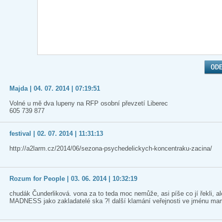
Majda | 04. 07. 2014 | 07:19:51
Volné u mě dva lupeny na RFP osobní převzetí Liberec
605 739 877
festival | 02. 07. 2014 | 11:31:13
http://a2larm.cz/2014/06/sezona-psychedelickych-koncentraku-zacina/
Rozum for People | 03. 06. 2014 | 10:32:19
chudák Čunderliková. vona za to teda moc nemůže, asi píše co jí řekli, al
MADNESS jako zakladatelé ska ?! další klamání veřejnosti ve jménu ma