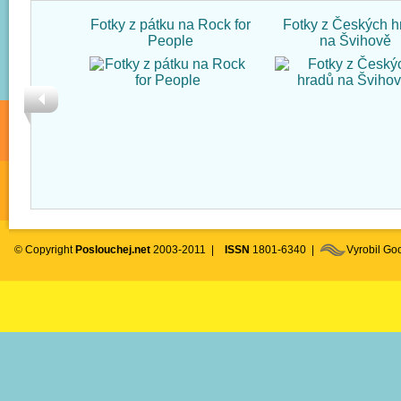
Fotky z pátku na Rock for
Fotky z Českých h
People
na Švihově
© Copyright
Poslouchej.net
2003-2011 |
ISSN
1801-6340 |
Vyrobil G