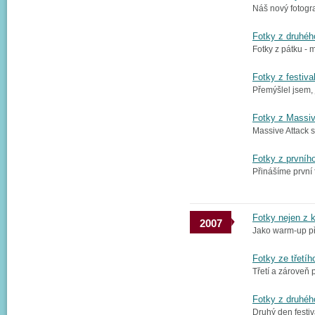
Náš nový fotograf
Fotky z druhéh
Fotky z pátku - m
Fotky z festiva
Přemýšlel jsem, j
Fotky z Massiv
Massive Attack se
Fotky z prvníh
Přinášíme první f
Fotky nejen z 
2007
Jako warm-up pře
Fotky ze třetí
Třetí a zároveň 
Fotky z druhéh
Druhý den festi