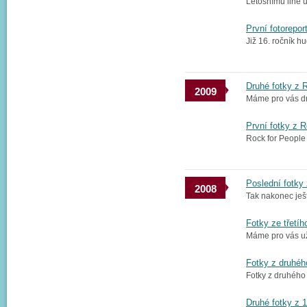
Letošnímu line u
První fotorepor
Již 16. ročník 
Druhé fotky z 
2009
Máme pro vás dru
První fotky z R
Rock for People l
Poslední fotky
2008
Tak nakonec ješt
Fotky ze třetí
Máme pro vás už 
Fotky z druhéh
Fotky z druhého 
Druhé fotky z 