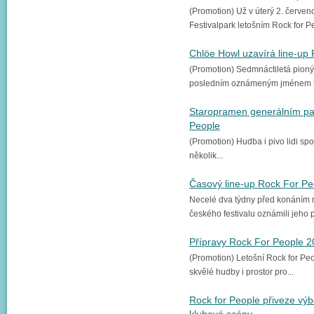
(Promotion) Už v úterý 2. červen
Festivalpark letošním Rock for Pe
Chlöe Howl uzavírá line-up
(Promotion) Sedmnáctiletá pioný
posledním oznámeným jménem fes
Staropramen generálním pa
People
(Promotion) Hudba i pivo lidi spoju
několik...
Časový line-up Rock For Pe
Necelé dva týdny před konáním 
českého festivalu oznámili jeho p
Přípravy Rock For People 2
(Promotion) Letošní Rock for Pe
skvělé hudby i prostor pro...
Rock for People přiveze výb