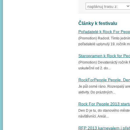
Články k festivalu
Pořadatelé k Rock For Peo
(Promotion) Radost. Tímto jední
pořadatelé uplynulý 19. ročník mu
Staropramen k Rock for Pe
(Promotion) Devatenáctý ročník R
uskutečnil od 2. do...
RockForPeople People. Den
Je půl osmé ráno. Rozespalý areá
aktivity. Do prázdných...
Rock For People 2013 start
Den D je tu, do stanového městeč
návštěvníci. Areál...
RFP 2013 karnevalem i př