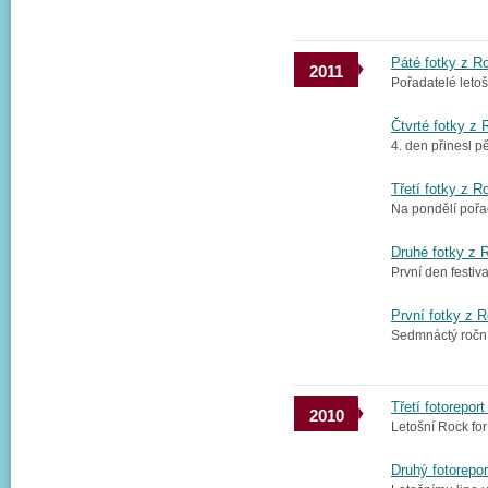
Páté fotky z R
2011
Pořadatelé letoš
Čtvrté fotky z 
4. den přinesl p
Třetí fotky z R
Na pondělí pořad
Druhé fotky z 
První den festiv
První fotky z R
Sedmnáctý ročník
Třetí fotorepor
2010
Letošní Rock for
Druhý fotorepor