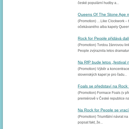
české populární hudby a...
Queens Of The Stone Age 
(Promotion) …Like Clockwork – t
očekávaného alba kapely Queens
Rock for People přidává dal
(Promotion) Tvrdou žánrovou link
People zvýraznila letos dramatur
Na RfP bude letos „festival n
(Promotion) Výběr a koncentrace
slovenských kapel je pro řadu...
Foals se představí na Rock 
(Promotion) Formace Foals (v pře
premiérově v České republice na.
Na Rock for People se vrací
(Promotion) Triumfální návrat na 
popsat fakt, že...