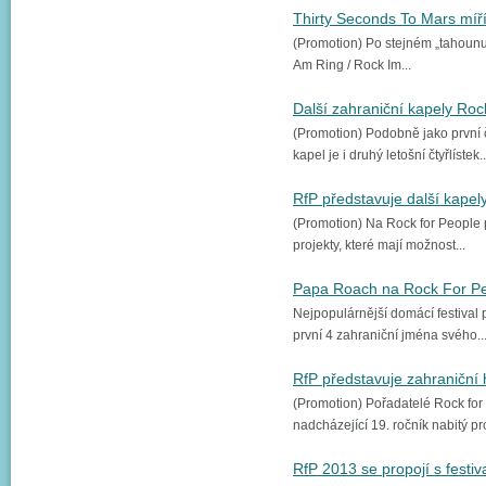
Thirty Seconds To Mars míř
(Promotion) Po stejném „tahounu
Am Ring / Rock Im...
Další zahraniční kapely Ro
(Promotion) Podobně jako první 
kapel je i druhý letošní čtyřlístek..
RfP představuje další kapel
(Promotion) Na Rock for People p
projekty, které mají možnost...
Papa Roach na Rock For P
Nejpopulárnější domácí festival p
první 4 zahraniční jména svého..
RfP představuje zahraniční 
(Promotion) Pořadatelé Rock for P
nadcházející 19. ročník nabitý pr
RfP 2013 se propojí s festiv