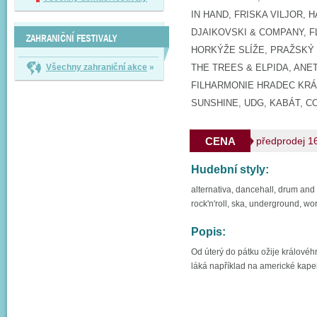
IN HAND, FRISKA VILJOR, 
DJAIKOVSKI & COMPANY, F
ZAHRANIČNÍ FESTIVALY
HORKÝŽE SLÍŽE, PRAŽSKÝ 
Všechny zahraniční akce
»
THE TREES & ELPIDA, ANET
FILHARMONIE HRADEC KRÁ
SUNSHINE, UDG, KABÁT, CO
CENA
předprodej 1
Hudební styly:
alternativa, dancehall, drum and 
rock'n'roll, ska, underground, wo
Popis:
Od úterý do pátku ožije králové
láká například na americké kap