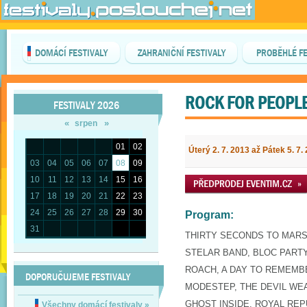
DOMÁCÍ FESTIVALY
ZAHRANIČNÍ FESTIVALY
PROBĚHLÉ FE
ROCK FOR PEOPL
FESTIVALY 2026
«
»
srpen
01
02
Úterý 2. 7. 2013 až Pátek 5. 7.
03
04
05
06
07
08
09
10
11
12
13
14
15
16
17
18
19
20
21
22
23
24
25
26
27
28
29
30
Program:
31
THIRTY SECONDS TO MARS
STELAR BAND, BLOC PARTY
ROACH, A DAY TO REMEMB
DOPORUČUJEME FESTIVALY
MODESTEP, THE DEVIL WE
GHOST INSIDE, ROYAL REP
Všechny domácí festivaly
»