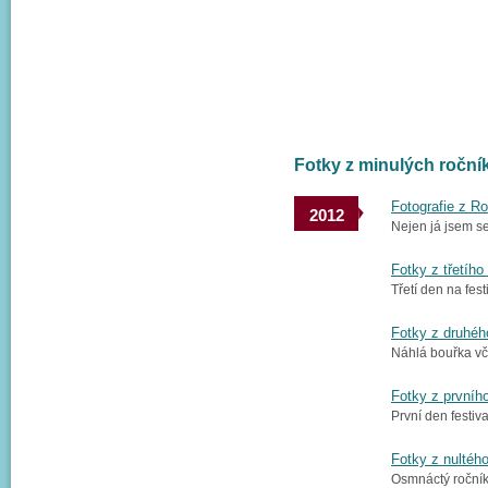
Fotky z minulých roč
Fotografie z Ro
2012
Nejen já jsem se
Fotky z třetího
Třetí den na fes
Fotky z druhéh
Náhlá bouřka vče
Fotky z prvníh
První den festi
Fotky z nultéh
Osmnáctý ročník 