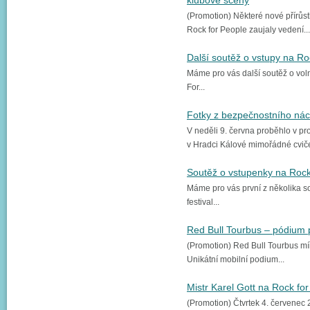
klubové scény
(Promotion) Některé nové přírůst
Rock for People zaujaly vedení...
Další soutěž o vstupy na Ro
Máme pro vás další soutěž o voln
For...
Fotky z bezpečnostního nác
V neděli 9. června proběhlo v pr
v Hradci Kálové mimořádné cviče
Soutěž o vstupenky na Roc
Máme pro vás první z několika so
festival...
Red Bull Tourbus – pódium 
(Promotion) Red Bull Tourbus míř
Unikátní mobilní podium...
Mistr Karel Gott na Rock fo
(Promotion) Čtvrtek 4. červenec 