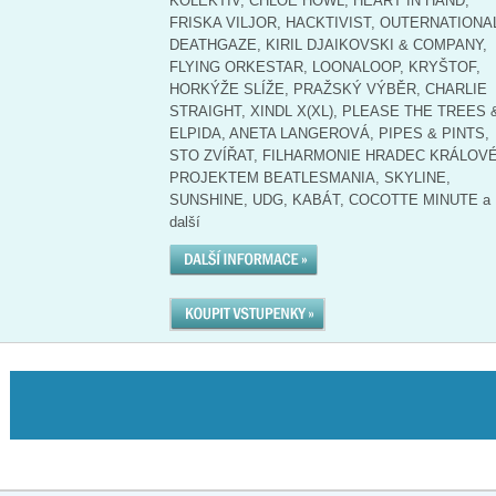
KOLEKTIV, CHLÖE HOWL, HEART IN HAND,
FRISKA VILJOR, HACKTIVIST, OUTERNATIONA
DEATHGAZE, KIRIL DJAIKOVSKI & COMPANY,
FLYING ORKESTAR, LOONALOOP, KRYŠTOF,
HORKÝŽE SLÍŽE, PRAŽSKÝ VÝBĚR, CHARLIE
STRAIGHT, XINDL X(XL), PLEASE THE TREES 
ELPIDA, ANETA LANGEROVÁ, PIPES & PINTS,
STO ZVÍŘAT, FILHARMONIE HRADEC KRÁLOVÉ
PROJEKTEM BEATLESMANIA, SKYLINE,
SUNSHINE, UDG, KABÁT, COCOTTE MINUTE a
další