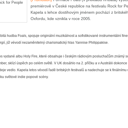
premiérově v České republice na festivalu Rock for P
Kapela s lehce dostihovým jménem pochází z britské
Oxfordu, kde vznikla v roce 2005.
bitá hudba Foals, spojuje originální muzikálnost a sofistikované instrumentální fine
rgií, jíž vévodí nezaměnitelný charismatický hlas Yannise Philippakise.
os vydané albu Holy Fire, které obsahuje i českým rádiovým posluchačům známý 
ber, sklízí úspěch po celém světě. V UK dosáhlo na 2. příčku a v Austrálii dokonce
deje vedlo. Kapela letos vévodí řadě britských festivalů a nadechuje se k finálnímu
čku světové indie popové scény.