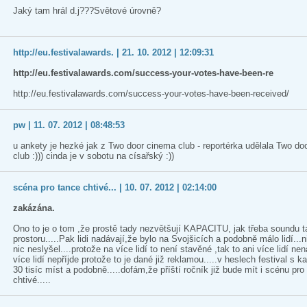
Jaký tam hrál d.j???Světové úrovně?
http://eu.festivalawards. | 21. 10. 2012 | 12:09:31
http://eu.festivalawards.com/success-your-votes-have-been-re
http://eu.festivalawards.com/success-your-votes-have-been-received/
pw | 11. 07. 2012 | 08:48:53
u ankety je hezké jak z Two door cinema club - reportérka udělala Two d
club :))) cinda je v sobotu na císařský :))
scéna pro tance chtivé... | 10. 07. 2012 | 02:14:00
zakázána.
Ono to je o tom ,že prostě tady nezvětšují KAPACITU, jak třeba soundu t
prostoru.....Pak lidi nadávají,že bylo na Svojšicích a podobně málo lidí...
nic neslyšel....protože na více lidí to není stavěné ,tak to ani více lidí nen
více lidí nepříjde protože to je dané již reklamou.....v heslech festival s k
30 tisíc míst a podobně.....dofám,že příští ročník již bude mít i scénu pro
chtivé.....