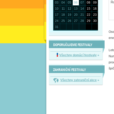
03
04
05
06
07
08
09
10
11
12
13
14
15
16
17
18
19
20
21
22
23
24
25
26
27
28
29
30
31
Oso
ene
DOPORUČUJEME FESTIVALY
Let
Všechny domácí festivaly
»
Num
pro
špi
ZAHRANIČNÍ FESTIVALY
Všechny zahraniční akce
»