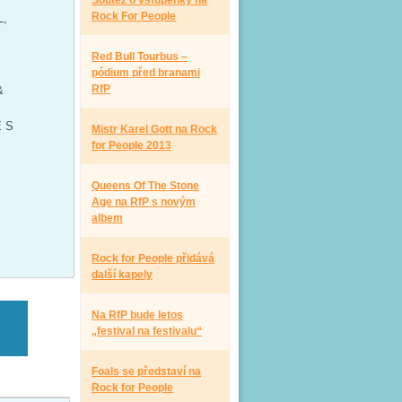
Soutěž o vstupenky na
Rock For People
L,
Red Bull Tourbus –
pódium před branami
RfP
&
 S
Mistr Karel Gott na Rock
for People 2013
Queens Of The Stone
Age na RfP s novým
albem
Rock for People přidává
další kapely
Na RfP bude letos
„festival na festivalu“
Foals se představí na
Rock for People