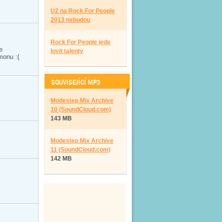
U2 na Rock For People
2013 nebudou
Rock For People jede
e
lovit talenty
monu :(
SOUVISEJÍCÍ MP3
Modestep Mix Archive
10 (SoundCloud.com)
143 MB
Modestep Mix Archive
11 (SoundCloud.com)
142 MB