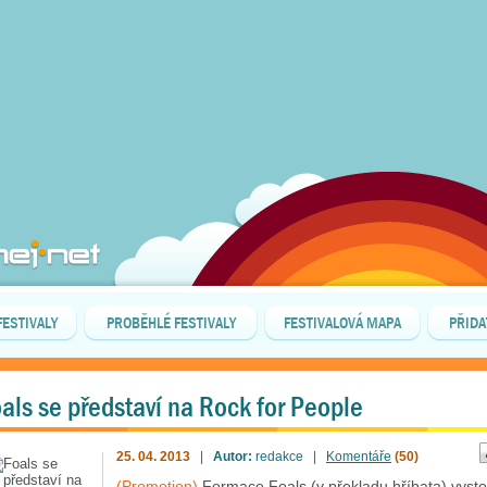
FESTIVALY
PROBĚHLÉ FESTIVALY
FESTIVALOVÁ MAPA
PŘIDA
als se představí na Rock for People
25. 04. 2013
|
Autor:
redakce |
Komentáře
(50)
(Promotion)
Formace Foals (v překladu hříbata) vyst