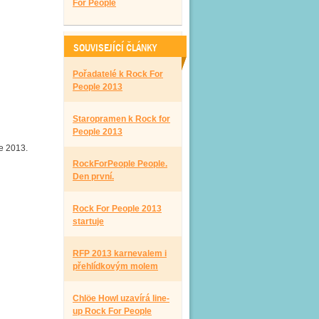
For People
SOUVISEJÍCÍ ČLÁNKY
Pořadatelé k Rock For
People 2013
Staropramen k Rock for
People 2013
e 2013.
RockForPeople People.
Den první.
Rock For People 2013
startuje
RFP 2013 karnevalem i
přehlídkovým molem
Chlöe Howl uzavírá line-
up Rock For People