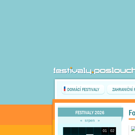
DOMÁCÍ FESTIVALY
ZAHRANIČNÍ 
Fo
FESTIVALY 2026
«
»
srpen
01
02