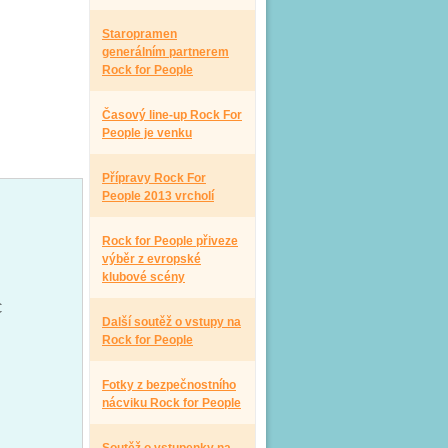
Staropramen
generálním partnerem
Rock for People
Časový line-up Rock For
People je venku
Přípravy Rock For
People 2013 vrcholí
Rock for People přiveze
výběr z evropské
klubové scény
C
Další soutěž o vstupy na
Rock for People
Fotky z bezpečnostního
nácviku Rock for People