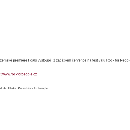
uzemské premiéře Foals vystoupí již začátkem července na festivalu Rock for Peopl
p://www.rockforpeople.cz
l: Jiří Hlinka, Press Rock for People