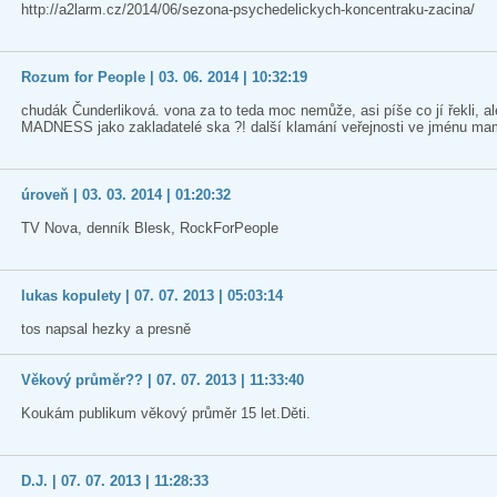
http://a2larm.cz/2014/06/sezona-psychedelickych-koncentraku-zacina/
Rozum for People | 03. 06. 2014 | 10:32:19
chudák Čunderliková. vona za to teda moc nemůže, asi píše co jí řekli, al
MADNESS jako zakladatelé ska ?! další klamání veřejnosti ve jménu ma
úroveň | 03. 03. 2014 | 01:20:32
TV Nova, denník Blesk, RockForPeople
lukas kopulety | 07. 07. 2013 | 05:03:14
tos napsal hezky a presně
Věkový průměr?? | 07. 07. 2013 | 11:33:40
Koukám publikum věkový průměr 15 let.Děti.
D.J. | 07. 07. 2013 | 11:28:33