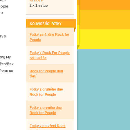
Králové
2 x 1 vstup
eople.
ho
SOUVISEJÍCÍ FOTKY
Fotky ze 4. dne Rock for
sy s
People
Fotky z Rock For People
song My
od Lukáše
 žebříček
 útoku na
Rock for People den
třetí
Fotky z druhého dne
Rock for People
Fotky z prvního dne
Rock for People
Fotky z otevření Rock