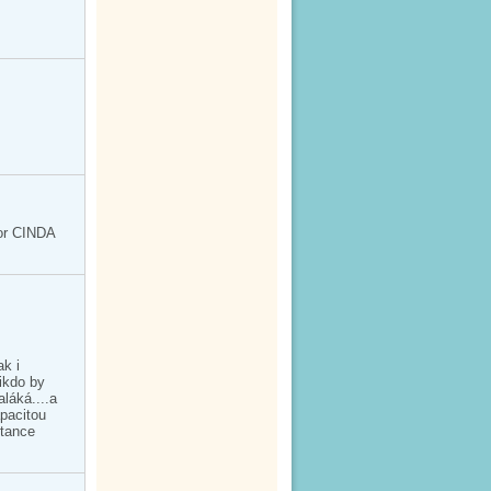
oor CINDA
ak i
nikdo by
aláká....a
apacitou
 tance