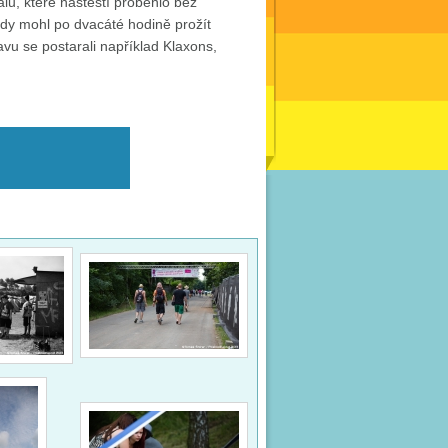
lu, které naštěstí proběhlo bez
dy mohl po dvacáté hodině prožít
vu se postarali například Klaxons,