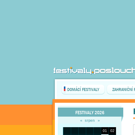
DOMÁCÍ FESTIVALY
ZAHRANIČNÍ 
FESTIVALY 2026
«
»
srpen
01
02