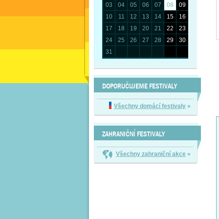
03
04
05
06
07
08
09
10
11
12
13
14
15
16
17
18
19
20
21
22
23
24
25
26
27
28
29
30
31
DOPORUČUJEME FESTIVALY
Všechny domácí festivaly
»
ZAHRANIČNÍ FESTIVALY
Všechny zahraniční akce
»