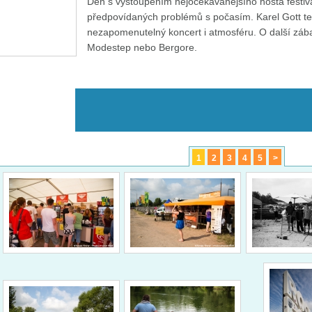
Den s vystoupením nejočekávanějšího hosta festiva
předpovídaných problémů s počasím. Karel Gott te
nezapomenutelný koncert i atmosféru. O další zába
Modestep nebo Bergore.
1
2
3
4
5
>