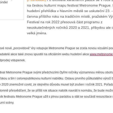
na českou kulturní mapu festival Metronome Prague. 
hudební přehlídka v hlavním městě se uskuteční 23. -
června příštího roku na tradičním místě, pražském Výs
Festival na rok 2022 přesouvá část programu z
neuskutečněných ročníků 2020 a 2021, přibydou ale d
velká jména.
své nové „pocovidové“ éry vstupuje Metronome Prague se zcela novou vizuální p
adatelé akce také znovu spustili na oficiálním webu hudební akce
www.metronome
dprodej vstupenek.
tival Metronome Prague svými předchozími čtyřmi ročníky významnou měrou oboha
žskou a tím i celorepublikovou kulturní nabídku. Oslavu prvního půlkulatého výročí 
e 2020 znemožnil covid, ze stejného důvodu musel být zrušen i ročník 2021. Pořada
lomně přesvědčeni, že se příští rok situace natolik navrátí k normálu, že bude možn
ník festivalu Metronome Prague užít s plnou parádou a stát se součástí resuscitace 
urní scény.