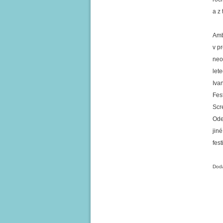
a z
Amb
v p
neo
let
Iva
Fes
Scr
Ode
jin
fes
Doda