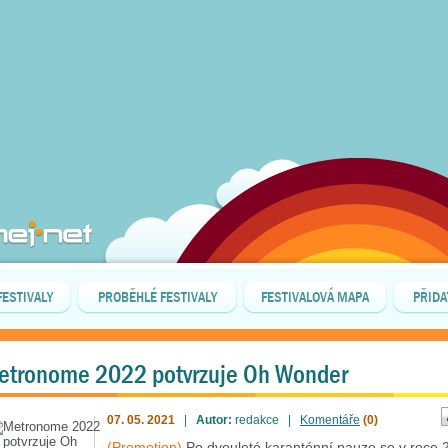
FESTIVALY
PROBĚHLÉ FESTIVALY
FESTIVALOVÁ MAPA
PŘIDA
etronome 2022 potvrzuje Oh Wonder
07. 05. 2021
|
Autor:
redakce |
Komentáře
(0)
(Promotion)
Po dvouleté karanténní pauze se v roce 2