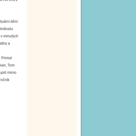
tuální dění
estivalu
 v minulých
atha a
, Primal
bian, Tom
upili mimo
ročník