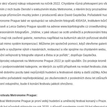
e skrz včasný nákup vstupenek na ročník 2022. Chystáme různá překvapení pro vš
ním z nich bude členství v exkluzivním klubu Metronome, o kterém brzy prozradíme 
azuje příznivcům muziky jeden z producentů akce David Gaydečka. Pořadatelé hu
ronome Prague také ve spolupráci se sdružením fotografů 400ASA, Institutem tvůrčí
pavě a Leica Gallery Prague spustili na adrese www.tojefotografie.cz crowdfundin
esionálním fotografům. „Vidíme, v jaké situaci se ocitli umělečtí a profesionální foto
ří mají rok zavřené galerie, nemohou například na kulturních akcích pořizovat skvělé
tali mimo systém kompenzací. Můžeme jim společně pomoci, když otevřeme galerii,
avře a využijeme výloh v kavárnách, restaurací a vše spojíme na chystaném webu, 
ní veřejnosti ty fotografie objevit a třeba si je pořídit.“, doplňuje Gaydečka.
dprodej vstupenek na Metronome Prague 2022 je opět spuštěn. Do prodeje kromě 
 i podporovatelské kategorie, ve kterých za vyšší příspěvek na restart festivalu získ
mě dobrého pocitu také nejrůznější hudební a festivalové dárky a další zážitky. Ačkol
ového pořadatelé nepředpokládají, po zkušenostech z posledních dvou let zdůrazňu
cení vstupného, bude-li konání festivalu jakkoli ohroženo.
estivalu Metronome Prague:
tival Metronome Prague je první velký hudební a umělecký festival konaný v Praze.
ník byl původně plánován na rok 2020, z důvodů pandemie covid-19 byl přesunut 