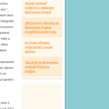
Skepta rozbouří
echny.
společně s Addictem
více.“,
Metronome Prague
dební akce
 fotografie
Still Corners přivezou na
g na pomoc
Metronome Prague
prvotřídní zasněný pop
grafové,
 fotky a
Do Prahy přijedou
 která
Underworld s novou
který
deskou
standardní
Tata Bojs na Metronome
probudí Křižíkovu
ají zájemci
fontánu
i nic
jí garanci
 Jeho 5.
na rok 2021