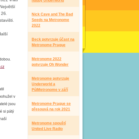
hudby Underworld
Největší
 26.
Nick Cave and The Bad
tavišti.
Seeds na Metronome
2022
alší
Beck potvrzuje účast na
Metronome Prague
Metronome 2022
odobou.
potvrzuje Oh Wonder
.cz
Metronome potvrzuje
Underworld a
til
PůlMetronome v září
bohužel v
Metronome Prague se
telé jsou
přesouvá na rok 2021
é si pátý
naší
Metronome spouští
United Live Radio