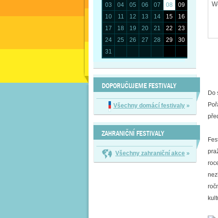
03
04
05
06
07
08
09
10
11
12
13
14
15
16
17
18
19
20
21
22
23
24
25
26
27
28
29
30
31
DOPORUČUJEME FESTIVALY
Do 
Poř
Všechny domácí festivaly
»
pře
ZAHRANIČNÍ FESTIVALY
Fes
pra
Všechny zahraniční akce
»
roc
nez
roč
kult