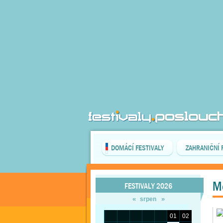
DOMÁCÍ FESTIVALY
ZAHRANIČNÍ 
M
FESTIVALY 2026
«
»
srpen
01
02