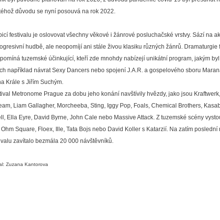
 téhož důvodu se nyní posouvá na rok 2022.
icí festivalu je oslovovat všechny věkové i žánrové posluchačské vrstvy. Sází na ak
rogresivní hudbě, ale neopomíjí ani stále živou klasiku různých žánrů. Dramaturgie f
pomíná tuzemské účinkující, kteří zde mnohdy nabízejí unikátní program, jakým byl
ech například návrat Sexy Dancers nebo spojení J.A.R. a gospelového sboru Maran
na Krále s Jiřím Suchým.
tival Metronome Prague za dobu jeho konání navštívily hvězdy, jako jsou Kraftwerk
eam, Liam Gallagher, Morcheeba, Sting, Iggy Pop, Foals, Chemical Brothers, Kasa
ll, Ella Eyre, David Byrne, John Cale nebo Massive Attack. Z tuzemské scény vysto
é Ohm Square, Floex, Ille, Tata Bojs nebo David Koller s Katarzií. Na zatím poslední 
tivalu zavítalo bezmála 20 000 návštěvníků.
l: Zuzana Kantorova