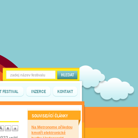
T FESTIVAL
INZERCE
KONTAKT
SOUVISEJÍCÍ ČLÁNKY
Na Metronome přijedou
kmotři elektronické
022 vrátí