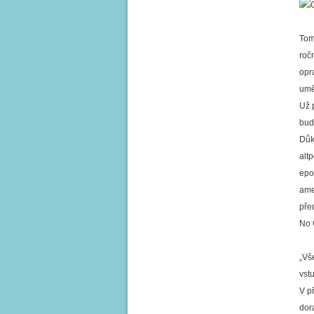
Tom
roč
opra
umě
Už 
bud
Důk
alt
epo
ame
pře
No 
„Vš
vstu
V p
dor