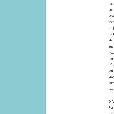
akc
Jed
vzk
Met
v O
prof
kte
zůs
nez
umož
Pře
jdou
kro
tak
vrá
O f
Fes
roč