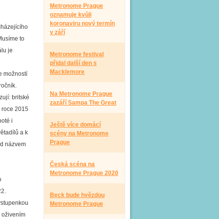
Metronome Prague
oznamuje kvůli
koronaviru nový termín
cházejícího
v září
Musíme to
lu je
Metronome festival
přidal další den s
Macklemore
e možností
ročník.
Na Metronome Prague
ují: britské
zazáří Sampa The Great
v roce 2015
oté i
Ještě více domácí
ětadílů a k
scény na Metronome
Prague
pod názvem
Česká scéna na
Metronome Prague 2020
o
22.
Beck bude hvězdou
 vstupenkou
Metronome Prague
s oživením