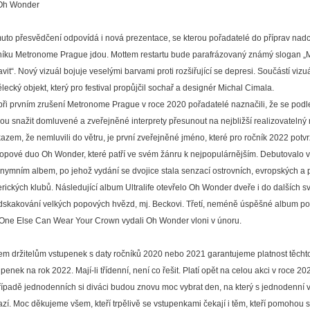
uto přesvědčení odpovídá i nová prezentace, se kterou pořadatelé do příprav nad
níku Metronome Prague jdou. Mottem restartu bude parafrázovaný známý slogan „
vit“. Nový vizuál bojuje veselými barvami proti rozšiřující se depresi. Součástí vizuá
lecký objekt, který pro festival propůjčil sochař a designér Michal Cimala.
při prvním zrušení Metronome Prague v roce 2020 pořadatelé naznačili, že se podl
ou snažit domluvené a zveřejněné interprety přesunout na nejbližší realizovatelný 
azem, že nemluvili do větru, je první zveřejněné jméno, které pro ročník 2022 potvrz
popové duo Oh Wonder, které patří ve svém žánru k nejpopulárnějším. Debutovalo 
nymním albem, po jehož vydání se dvojice stala senzací ostrovních, evropských a p
rických klubů. Následující album Ultralife otevřelo Oh Wonder dveře i do dalších sv
dskakování velkých popových hvězd, mj. Beckovi. Třetí, neméně úspěšné album 
One Else Can Wear Your Crown vydali Oh Wonder vloni v únoru.
em držitelům vstupenek s daty ročníků 2020 nebo 2021 garantujeme platnost těcht
penek na rok 2022. Mají-li třídenní, není co řešit. Platí opět na celou akci v roce 20
řípadě jednodenních si diváci budou znovu moc vybrat den, na který s jednodenní
azí. Moc děkujeme všem, kteří trpělivě se vstupenkami čekají i těm, kteří pomohou 