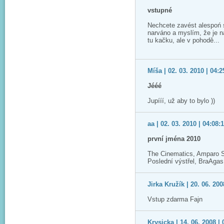
vstupné
Nechcete zavést alespoń s
narváno a myslím, že je ná
tu kačku, ale v pohodě...
Míša | 02. 03. 2010 | 04:2
Jééé
Jupííí, už aby to bylo ))
aa | 02. 03. 2010 | 04:08:
první jména 2010
The Cinematics, Amparo San
Poslední výstřel, BraAgas
Jirka Kružík | 20. 06. 200
Vstup zdarma Fajn
Krysicka | 14. 06. 2008 | 