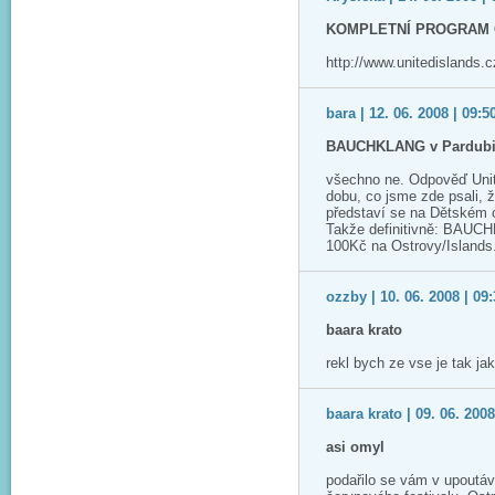
KOMPLETNÍ PROGRAM
http://www.unitedislands.
bara | 12. 06. 2008 | 09:5
BAUCHKLANG v Pardubi
všechno ne. Odpověď Unite
dobu, co jsme zde psali, 
představí se na Dětském o
Takže definitivně: BAUCH
100Kč na Ostrovy/Islands
ozzby | 10. 06. 2008 | 09
baara krato
rekl bych ze vse je tak jak
baara krato | 09. 06. 2008
asi omyl
podařilo se vám v upoutá