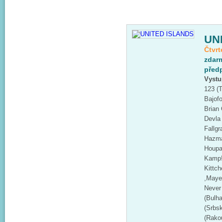
UN
Čtvrt
zdar
předp
Vystu
123 (T
Bajofo
Brian
Devla 
Fallgr
Hazma
Houpac
Kamp!
Kittc
,Maye
Never 
(Bulha
(Srbs
(Rako