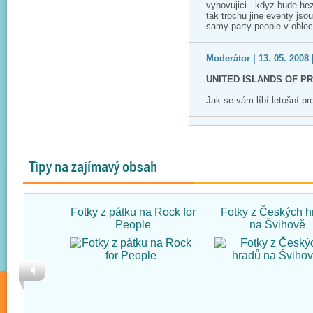
vyhovujici.. kdyz bude hezk
tak trochu jine eventy jso
samy party people v oblec
Moderátor | 13. 05. 2008 
UNITED ISLANDS OF P
Jak se vám líbí letošní p
Tipy na zajímavý obsah
Fotky z pátku na Rock for
Fotky z Českých h
People
na Švihově