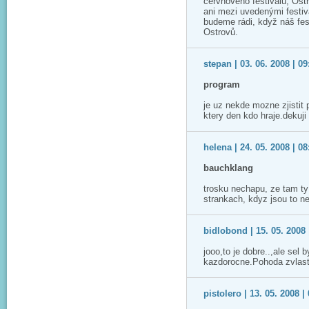
červnového festivalu, Os
ani mezi uvedenými festiv
budeme rádi, když náš fest
Ostrovů.
stepan | 03. 06. 2008 | 09
program
je uz nekde mozne zjistit 
ktery den kdo hraje.dekuji
helena | 24. 05. 2008 | 08
bauchklang
trosku nechapu, ze tam t
strankach, kdyz jsou to ne
bidlobond | 15. 05. 2008 
jooo,to je dobre..,ale sel
kazdorocne.Pohoda zvlast
pistolero | 13. 05. 2008 |