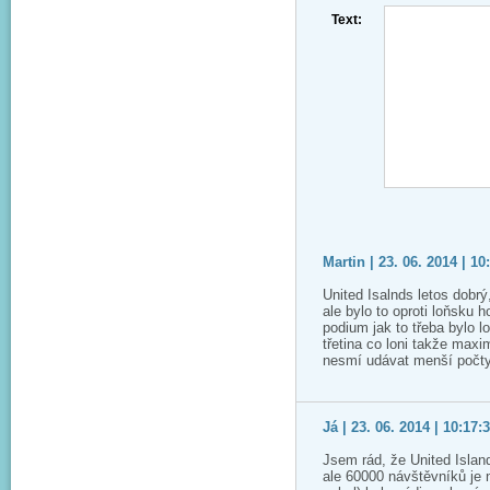
Text:
Martin | 23. 06. 2014 | 10
United Isalnds letos dobrý
ale bylo to oproti loňsku 
podium jak to třeba bylo l
třetina co loni takže maxi
nesmí udávat menší počty
Já | 23. 06. 2014 | 10:17:
Jsem rád, že United Island
ale 60000 návštěvníků je