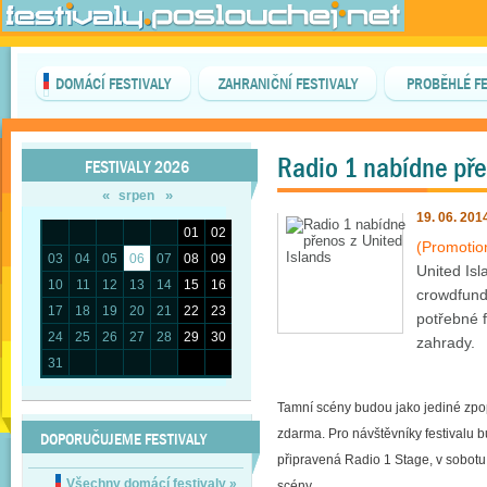
DOMÁCÍ FESTIVALY
ZAHRANIČNÍ FESTIVALY
PROBĚHLÉ FE
Radio 1 nabídne pře
FESTIVALY 2026
«
»
srpen
19. 06. 201
01
02
(Promotio
03
04
05
06
07
08
09
United Is
10
11
12
13
14
15
16
crowdfundi
17
18
19
20
21
22
23
potřebné f
24
25
26
27
28
29
30
zahrady.
31
Tamní scény budou jako jediné zpopl
zdarma. Pro návštěvníky festivalu 
DOPORUČUJEME FESTIVALY
připravená Radio 1 Stage, v sobotu 
Všechny domácí festivaly
»
scény.