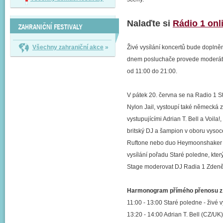
Nalaďte si
Rádio 1 onl
ZAHRANIČNÍ FESTIVALY
Všechny zahraniční akce
»
Živé vysílání koncertů bude doplně
dnem posluchače provede moderátor 
od 11:00 do 21:00.
V pátek 20. června se na Radio 1 S
Nylon Jail, vystoupí také německá 
vystupujícími Adrian T. Bell a Voila
britský DJ a šampion v oboru vyso
Ruftone nebo duo Heymoonshaker sp
vysílání pořadu Staré poledne, kte
Stage moderovat DJ Radia 1 Zdeně
Harmonogram přímého přenosu z R
11:00 - 13:00 Staré poledne - živé 
13:20 - 14:00 Adrian T. Bell (CZ/UK)