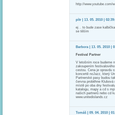
http://www.youtube.co
pítr | 13. 05. 2010 | 02:39
ej .. to bude zase kalbička 
se těším
Barbora | 13. 05. 2010 | 
Festival Partner
V letošním roce budeme n
zakoupením festivalového p
cestou. Cena je opravdu 
koncertě noJazz, který Un
Partnerské pasy budou tak
června proběhne Klubová n
místě po oba dny festivalu
katalogu, mapy a cd s mp3
našich partnerů nebo cd ka
www.unitedislands.cz
Tomáš | 09. 04. 2010 | 01