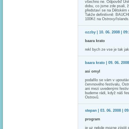
všechno ne. Odpověď Unite
dobu, co jsme zde psali, 
představí se na Dětském o
Takže definitivně: BAUCH
100Kč na Ostrovy/Islands
ozzby | 10. 06. 2008 | 09
baara krato
rekl bych ze vse je tak jak
baara krato | 09. 06. 2008
asi omyl
podařilo se vám v upoutá
červnového festivalu, Os
ani mezi uvedenými festiv
budeme rádi, když náš fest
Ostrovů.
stepan | 03. 06. 2008 | 09
program
je uz nekde mozne zjistit 