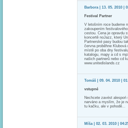
Barbora | 13. 05. 2010 | 
Festival Partner
V letošním roce budeme n
zakoupením festivalového p
cestou. Cena je opravdu 
koncertě noJazz, který Un
Partnerské pasy budou tak
června proběhne Klubová n
místě po oba dny festivalu
katalogu, mapy a cd s mp3
našich partnerů nebo cd ka
www.unitedislands.cz
Tomáš | 09. 04. 2010 | 01
vstupné
Nechcete zavést alespoń s
narváno a myslím, že je ná
tu kačku, ale v pohodě...
Míša | 02. 03. 2010 | 04:2