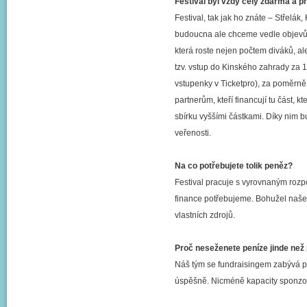
Festival byl vždy celý zdarma a p
Festival, tak jak ho znáte – Střelák,
budoucna ale chceme vedle objevů př
která roste nejen počtem diváků, a
tzv. vstup do Kinského zahrady za 1
vstupenky v Ticketpro), za poměrně 
partnerům, kteří financují tu část, k
sbírku vyššími částkami. Díky nim b
veřenosti.
Na co potřebujete tolik peněz?
Festival pracuje s vyrovnaným rozpo
finance potřebujeme. Bohužel naše 
vlastních zdrojů.
Proč neseženete peníze jinde než p
Náš tým se fundraisingem zabývá po
úspěšně. Nicméně kapacity sponz