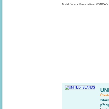
Dodal: Johana Kratochvílová, OSTROVY s
UN
Čtvrt
zdar
předp