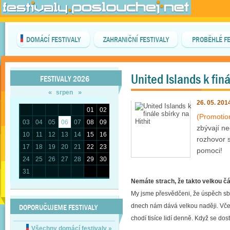
DOMÁCÍ FESTIVALY
ZAHRANIČNÍ FESTIVALY
PROBĚHLÉ FE
United Islands k finá
FESTIVALY 2026
«
»
srpen
26. 05. 201
01
02
(Promotio
03
04
05
06
07
08
09
zbývají n
10
11
12
13
14
15
16
rozhovor 
17
18
19
20
21
22
23
pomoci!
24
25
26
27
28
29
30
31
Nemáte strach, že takto velkou č
My jsme přesvědčeni, že úspěch sbí
DOPORUČUJEME FESTIVALY
dnech nám dává velkou naději. Vč
chodí tisíce lidí denně. Když se do
Všechny domácí festivaly
»