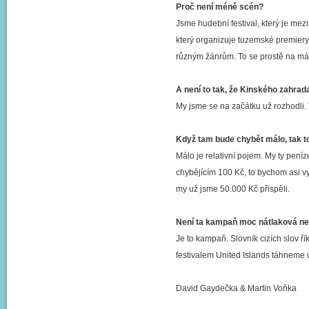
Proč není méně scén?
Jsme hudební festival, který je me
který organizuje tuzemské premier
různým žánrům. To se prostě na má
A není to tak, že Kinského zahrada
My jsme se na začátku už rozhodli. 
Když tam bude chybět málo, tak to
Málo je relativní pojem. My ty pen
chybějícím 100 Kč, to bychom asi v
my už jsme 50.000 Kč přispěli.
Není ta kampaň moc nátlaková n
Je to kampaň. Slovník cizích slov ří
festivalem United Islands táhneme u
David Gaydečka & Martin Voňka