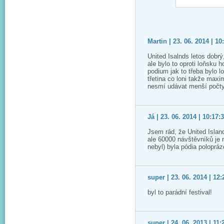
Martin | 23. 06. 2014 | 10
United Isalnds letos dobrý
ale bylo to oproti loňsku 
podium jak to třeba bylo l
třetina co loni takže maxi
nesmí udávat menší počty
Já | 23. 06. 2014 | 10:17:
Jsem rád, že United Island
ale 60000 návštěvníků je
nebyl) byla pódia polopráz
super | 23. 06. 2014 | 12:
byl to parádní festival!
super | 24. 06. 2013 | 11: