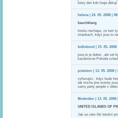
ktery den kdo hraje.dekuji
helena | 24. 05. 2008 | 08
bauchklang
trosku nechapu, ze tam t
strankach, kdyz jsou to ne
bidlobond | 15. 05. 2008 
jooo,to je dobre..,ale sel
kazdorocne.Pohoda zvlast
pistolero | 13. 05. 2008 |
vyhovujici.. kdyz bude hezk
tak trochu jine eventy jso
samy party people v oblec
Moderátor | 13. 05. 2008 
UNITED ISLANDS OF P
Jak se vám líbí letošní p