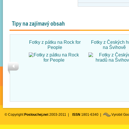
Tipy na zajímavý obsah
Fotky z pátku na Rock for
Fotky z Českých h
People
na Švihově
© Copyright
Poslouchej.net
2003-2011 |
ISSN
1801-6340 |
Vyrobil G