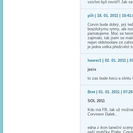
vsichni byli rovni!!! Jak s
píít | 18. 01. 2011 | 10:41
Corvin bude dobrý, prý ted
brazilskymu rytmy, ale roz
pamatujeme. Moc se tesime
zajimalo, tak jsem se ma
nejen oldshoolare ze zah
je jedna velka předzvěst 
heerer1 | 02. 01. 2011 | 0
jezis
to zas bude kecu a slintu
Bret | 01. 01. 2011 | 07:26
SOL 2011
Kdo má FB, tak už možná v
Corvinem Dalek..
edna z ikon taneční scény
naší matičky Prahy. Corvi