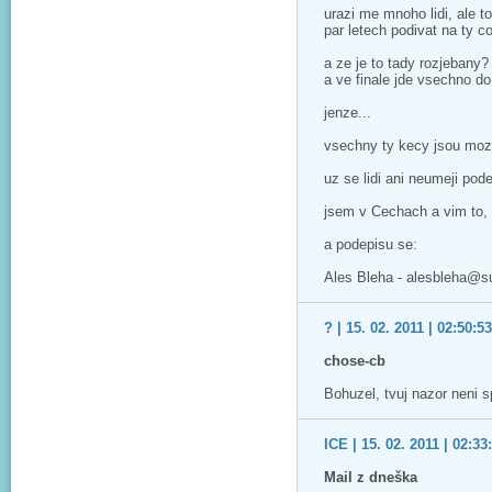
urazi me mnoho lidi, ale t
par letech podivat na ty co
a ze je to tady rozjebany? 
a ve finale jde vsechno do
jenze...
vsechny ty kecy jsou moz
uz se lidi ani neumeji pode
jsem v Cechach a vim to,
a podepisu se:
Ales Bleha - alesbleha@
? | 15. 02. 2011 | 02:50:53
chose-cb
Bohuzel, tvuj nazor neni sp
ICE | 15. 02. 2011 | 02:33
Mail z dneška