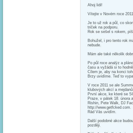
Ahoj lidi!
Vítejte v Novém roce 2011
Je to už rok a půl, co sko
triček na podporu.
Rok se sešel s rokem, píš
Bohužel, i pro tento rok
nebude.
Mám ale také několik dobr
Po půl roce analýz a pláno
času a vyžádá si to hodně 
Cílem je, aby na konci t
Brzy uvidíme. Teď to vypa
V roce 2011 se ale Summe
klubových akcí a mejdanů,
První akce, ke které se S
Praze, v pátek 18. února 
Rishin, Pete Walk, DJ Fac
http://www.getfcked.com.
Rád Vás uvidím.
Další podobné akce budou 
později.