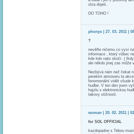
slza dojeti..
DO TOHO !
phonyx | 27. 03. 2011 | 0
?
nevěřte ničemu co vysí na 
informace , který vůbec 
kde kdo nato skočí. ( Ikd
ale někdo jinej zas může v
Nezbývá nám než čekat na 
perektní atmoseru ta akce 
fenomenální vidět všude ko
hudbe. V ten den jsem vyš
hajzlu s elektronickou hu
takovy stižnosti.
woman | 20. 02. 2011 | 0
for SOL OFFICIAL
kazdopadne s Tebou musim 