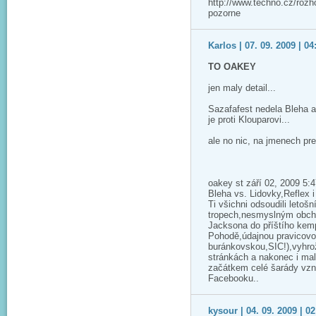
http://www.techno.cz/rozho
pozorne
Karlos | 07. 09. 2009 | 04
TO OAKEY
jen maly detail...
Sazafafest nedela Bleha al
je proti Klouparovi...
ale no nic, na jmenech pre
oakey st září 02, 2009 5:
Bleha vs. Lidovky,Reflex i 
Ti všichni odsoudili letoš
tropech,nesmyslným obch
Jacksona do příštího kem
Pohodě,údajnou pravicovou 
buránkovskou,SIC!),vyhro
stránkách a nakonec i mal
začátkem celé šarády vznik
Facebooku..
kysour | 04. 09. 2009 | 02