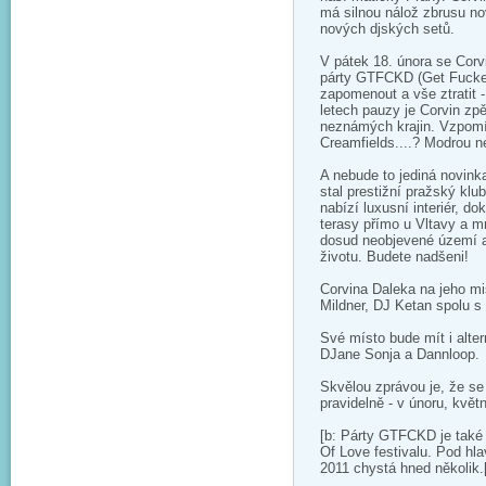
má silnou nálož zbrusu n
nových djských setů.
V pátek 18. února se Corv
párty GTFCKD (Get Fucked
zapomenout a vše ztratit -
letech pauzy je Corvin zp
neznámých krajin. Vzpomí
Creamfields....? Modrou 
A nebude to jediná novin
stal prestižní pražský kl
nabízí luxusní interiér, d
terasy přímo u Vltavy a m
dosud neobjevené území 
životu. Budete nadšeni!
Corvina Daleka na jeho mi
Mildner, DJ Ketan spolu s
Své místo bude mít i alte
DJane Sonja a Dannloop.
Skvělou zprávou je, že s
pravidelně - v únoru, květ
[b: Párty GTFCKD je také
Of Love festivalu. Pod 
2011 chystá hned několik.[