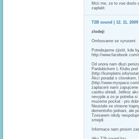
Mrzi me, ze to vse doslo
zaplatit.
T2B sound | 12. 11. 2009 
zlodeji
Omlouvame se vyruseni:
Potrebujeme zjistit, kde
http://www.facebook.com
Od unora nam dluzi penize
Pardubickem L Klubu pod
(http://kompletni.info/osta
Akci poradal s clovekem, k
(http://www.myspace.com/t
zaplaceni nami zapujcene 
castku uhradi. Jelikoz akc
nevyjde a ze je potreba si 
muzeme pockat - pro dobro
Neustale se strasne trap
dementniho jednani, ale 
Tzesarem nikdy nespolupra
smejdi.
Informace nam prosim zas
diky T2b sound kru