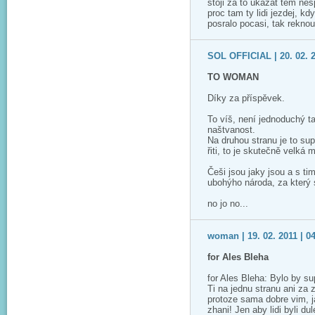
stoji za to ukazat tem ne
proc tam ty lidi jezdej, k
posralo pocasi, tak reknou
SOL OFFICIAL | 20. 02. 2
TO WOMAN
Díky za příspěvek.
To víš, není jednoduchý t
naštvanost.
Na druhou stranu je to su
řiti, to je skutečně velká 
Češi jsou jaky jsou a s t
ubohýho národa, za který s
no jo no...
woman | 19. 02. 2011 | 0
for Ales Bleha
for Ales Bleha: Bylo by s
Ti na jednu stranu ani za 
protoze sama dobre vim, j
zhani! Jen aby lidi byli d