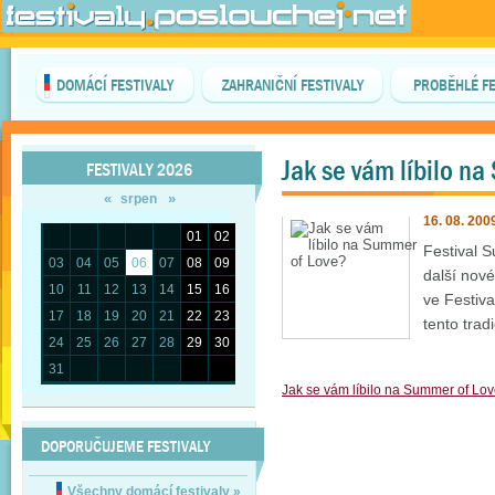
DOMÁCÍ FESTIVALY
ZAHRANIČNÍ FESTIVALY
PROBĚHLÉ FE
Jak se vám líbilo n
FESTIVALY 2026
«
»
srpen
16. 08. 200
01
02
Festival 
03
04
05
06
07
08
09
další nov
10
11
12
13
14
15
16
ve Festiva
17
18
19
20
21
22
23
tento tradi
24
25
26
27
28
29
30
31
Jak se vám líbilo na Summer of Lo
DOPORUČUJEME FESTIVALY
Všechny domácí festivaly
»