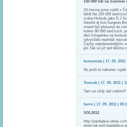
150 000 lidí na Summer o
24.června jsme zažili v Č
těšili.Na 150 000 tančícíc
scény.Hvězdy jako D.J.Gr
Advent dj live,Surgeon,Boy
musel být přesunut do ce
kolem 80 000 tančícich..p
den.Vstupenka na festival
odvysílalo reportáž nazva
Čachy nejtolerantnějším 
jiní.Tak se již ted těším
komunista | 17. 05. 2011 
No jestli to nakonec vyjd
Tomcek | 17. 05. 2011 | 1
Tam se vždy rád vrátím!!!
herro | 17. 05. 2011 | 05:
SOL2012
http://pardubice.idnes.cz/
pristi-rok-ps0-/pardubic