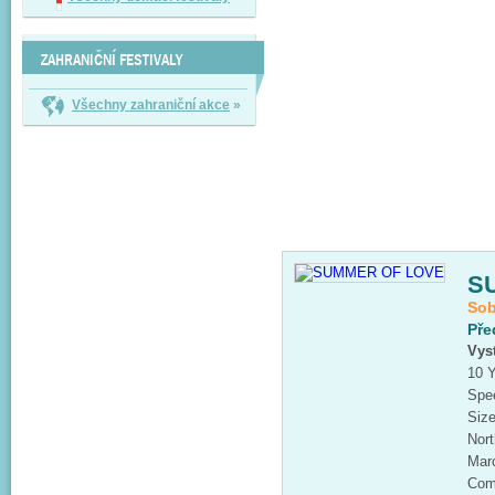
ZAHRANIČNÍ FESTIVALY
Všechny zahraniční akce
»
S
Sob
Pře
Vys
10 Y
Spe
Siz
Nort
Mar
Com