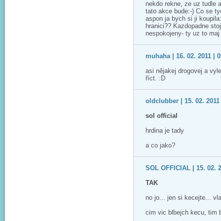
nekdo rekne, ze uz tudle 
tato akce bude:-) Co se t
aspon ja bych si ji koupila
hranici?? Kazdopadne stoj
nespokojeny- ty uz to maj
muhaha | 16. 02. 2011 | 0
asi nějakej drogovej a vyl
říct. :D
oldclubber | 15. 02. 2011
sol official
hrdina je tady
a co jako?
SOL OFFICIAL | 15. 02. 2
TAK
no jo... jen si kecejte... 
cim vic blbejch kecu, tim