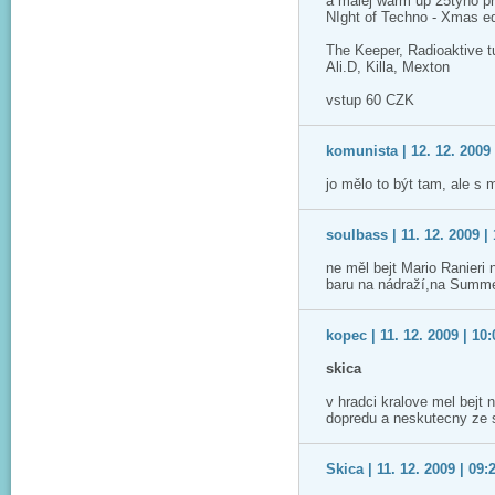
a malej warm up 25tyho pr
NIght of Techno - Xmas ed
The Keeper, Radioaktive t
Ali.D, Killa, Mexton
vstup 60 CZK
komunista | 12. 12. 2009 
jo mělo to být tam, ale s 
soulbass | 11. 12. 2009 |
ne měl bejt Mario Ranieri
baru na nádraží,na Summer
kopec | 11. 12. 2009 | 10:
skica
v hradci kralove mel bejt 
dopredu a neskutecny ze s
Skica | 11. 12. 2009 | 09: