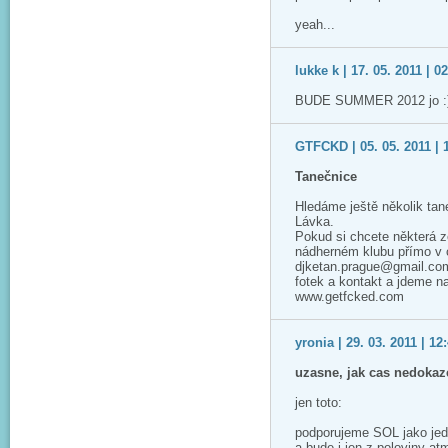
yeah...
lukke k | 17. 05. 2011 | 0
BUDE SUMMER 2012 jo :) :)
GTFCKD | 05. 05. 2011 | 
Tanečnice
Hledáme ještě několik tan
Lávka.
Pokud si chcete některá z
nádherném klubu přímo v c
djketan.prague@gmail.com
fotek a kontakt a jdeme na 
www.getfcked.com
yronia | 29. 03. 2011 | 12
uzasne, jak cas nedokaz
jen toto:
podporujeme SOL jako jede
a bude i jen z poloviny at