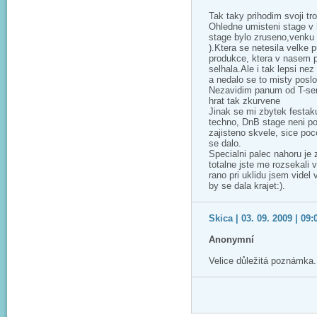
Tak taky prihodim svoji tr
Ohledne umisteni stage v 
stage bylo zruseno,venku 
).Ktera se netesila velke 
produkce, ktera v nasem 
selhala.Ale i tak lepsi nez
a nedalo se to misty poslo
Nezavidim panum od T-servi
hrat tak zkurvene
Jinak se mi zbytek festaku
techno, DnB stage neni po
zajisteno skvele, sice po
se dalo.
Specialni palec nahoru je 
totalne jste me rozsekali 
rano pri uklidu jsem videl
by se dala krajet:).
Skica | 03. 09. 2009 | 09:
Anonymní
Velice důležitá poznámka.