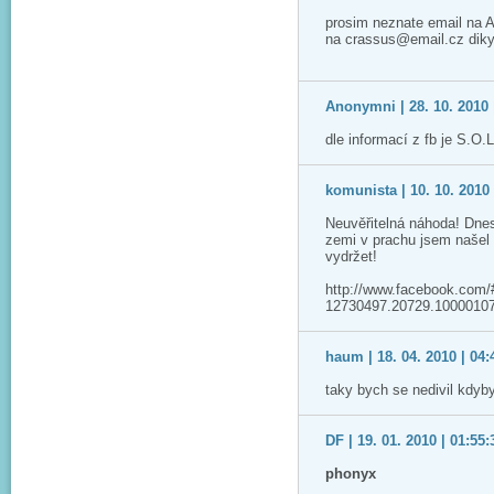
prosim neznate email na A
na crassus@email.cz dik
Anonymni | 28. 10. 2010 
dle informací z fb je S.O.
komunista | 10. 10. 2010 
Neuvěřitelná náhoda! Dne
zemi v prachu jsem našel 
vydržet!
http://www.facebook.com
12730497.20729.1000010
haum | 18. 04. 2010 | 04:
taky bych se nedivil kdy
DF | 19. 01. 2010 | 01:55:
phonyx