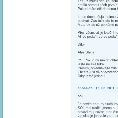
Též už můžu říct, že jsem
chtělo shrnout těch první
Pokud máte někdo doma he
Letos doporučuju jedinou v
podívat. Zas tolik víc to ne
A za rok se už potkáme na
Přeji všem, ať je letošní 
Ať se podaří, co se podaři
Díky,
Aleš Bleha
PS: Pokud by někdo chtěl 
ještě nějaká trika.
Prosím, objednávejte zde
Chcete-li si triko vyzvedn
Díky ještě jednou!
chose-cb | 13. 02. 2011 | 
sol
Ja nevim co tu ty tluchuby
SOL mel tradici jmeno a u
nevazi muj nazor je ze Al
vip slibi je jen vule ze s