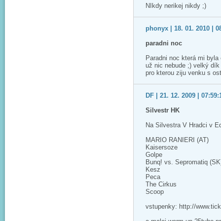
NIkdy nerikej nikdy ;)
phonyx | 18. 01. 2010 | 0
paradni noc
Paradni noc která mi byla
už nic nebude ;) velký dík
pro kterou ziju venku s os
DF | 21. 12. 2009 | 07:59:
Silvestr HK
Na Silvestra V Hradci v E
MARIO RANIERI (AT)
Kaisersoze
Golpe
Bunq! vs. Sepromatiq (SK
Kesz
Peca
The Cirkus
Scoop
vstupenky: http://www.tic