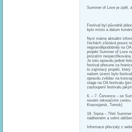
Summer of Love je zpět, 
Festival byl původně plá
bylo místo a datum konán
Nyní máme aktuální infor
čechách zůstává pouze náh
nejpravděpodobněji na OA
projekt Summer of Love na
prozatím nespecifikován
Je toto opravdu jediné řeš
festival přesune za hrani
to zajímavý projekt, který
našem území bylo festival
opravdu zvědav na koncept
stage na OA festivalu (p
zastoupení festivalu jak
6. – 7. Července – se Su
novém rekreačním centru da
Krasnojarsk, Tom­sk)
19. Srpna – Třetí Summer
nádherném a velmi oblíben
Informace převzaty z web