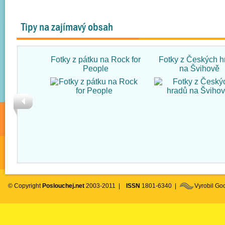
Tipy na zajímavý obsah
Fotky z pátku na Rock for
Fotky z Českých h
People
na Švihově
© Copyright
Poslouchej.net
2003-2011 |
ISSN
1801-6340 |
Vyrobil G