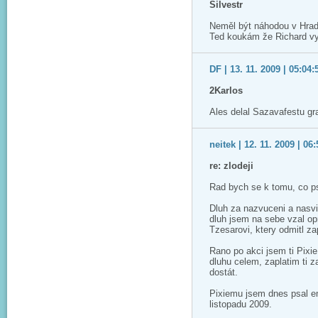
Silvestr
Neměl být náhodou v Hradc
Ted koukám že Richard vyst
DF | 13. 11. 2009 | 05:04:
2Karlos
Ales delal Sazavafestu gra
neitek | 12. 11. 2009 | 06
re: zlodeji
Rad bych se k tomu, co ps
Dluh za nazvuceni a nasvi
dluh jsem na sebe vzal opr
Tzesarovi, ktery odmitl zap
Rano po akci jsem ti Pixi
dluhu celem, zaplatim ti z
dostát.
Pixiemu jsem dnes psal emai
listopadu 2009.