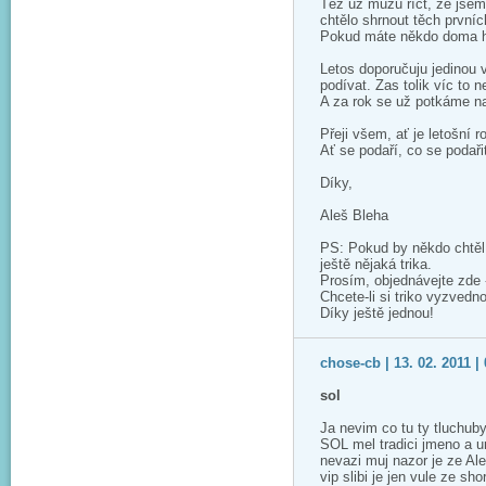
Též už můžu říct, že jsem
chtělo shrnout těch první
Pokud máte někdo doma he
Letos doporučuju jedinou v
podívat. Zas tolik víc to ne
A za rok se už potkáme na
Přeji všem, ať je letošní 
Ať se podaří, co se podaři
Díky,
Aleš Bleha
PS: Pokud by někdo chtěl 
ještě nějaká trika.
Prosím, objednávejte zde
Chcete-li si triko vyzvedn
Díky ještě jednou!
chose-cb | 13. 02. 2011 | 
sol
Ja nevim co tu ty tluchuby
SOL mel tradici jmeno a u
nevazi muj nazor je ze Al
vip slibi je jen vule ze s