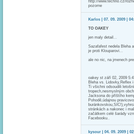
http://www.techno.cz/rozho
pozorne
Karlos | 07. 09. 2009 | 04
TO OAKEY
jen maly detail...
Sazafafest nedela Bleha al
je proti Klouparovi...
ale no nic, na jmenech pre
oakey st září 02, 2009 5:
Bleha vs. Lidovky,Reflex i 
Ti všichni odsoudili letoš
tropech,nesmyslným obch
Jacksona do příštího kem
Pohodě,údajnou pravicovou 
buránkovskou,SIC!),vyhro
stránkách a nakonec i mal
začátkem celé šarády vznik
Facebooku..
kysour | 04. 09. 2009 | 02