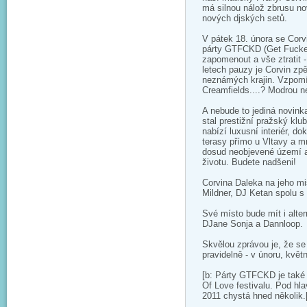
má silnou nálož zbrusu n
nových djských setů.
V pátek 18. února se Corv
párty GTFCKD (Get Fucked
zapomenout a vše ztratit -
letech pauzy je Corvin zp
neznámých krajin. Vzpomí
Creamfields....? Modrou 
A nebude to jediná novin
stal prestižní pražský kl
nabízí luxusní interiér, d
terasy přímo u Vltavy a m
dosud neobjevené území 
životu. Budete nadšeni!
Corvina Daleka na jeho mi
Mildner, DJ Ketan spolu s
Své místo bude mít i alte
DJane Sonja a Dannloop.
Skvělou zprávou je, že s
pravidelně - v únoru, květ
[b: Párty GTFCKD je také
Of Love festivalu. Pod 
2011 chystá hned několik.[