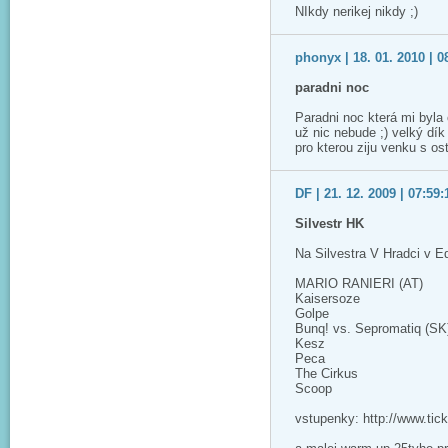
NIkdy nerikej nikdy ;)
phonyx | 18. 01. 2010 | 0
paradni noc
Paradni noc která mi byla
už nic nebude ;) velký dík
pro kterou ziju venku s os
DF | 21. 12. 2009 | 07:59:
Silvestr HK
Na Silvestra V Hradci v E
MARIO RANIERI (AT)
Kaisersoze
Golpe
Bunq! vs. Sepromatiq (SK
Kesz
Peca
The Cirkus
Scoop
vstupenky: http://www.tic