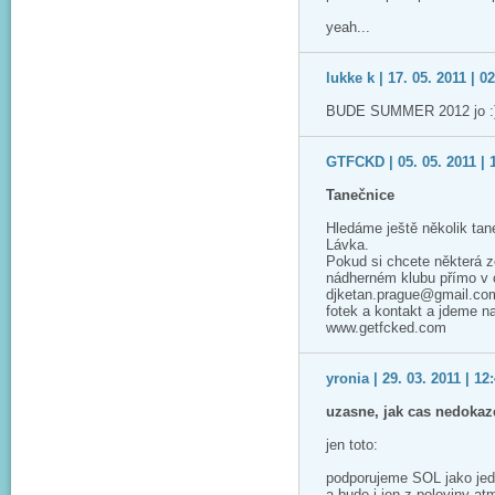
yeah...
lukke k | 17. 05. 2011 | 0
BUDE SUMMER 2012 jo :) :)
GTFCKD | 05. 05. 2011 | 
Tanečnice
Hledáme ještě několik tan
Lávka.
Pokud si chcete některá z
nádherném klubu přímo v c
djketan.prague@gmail.com
fotek a kontakt a jdeme na 
www.getfcked.com
yronia | 29. 03. 2011 | 12
uzasne, jak cas nedokaz
jen toto:
podporujeme SOL jako jede
a bude i jen z poloviny at