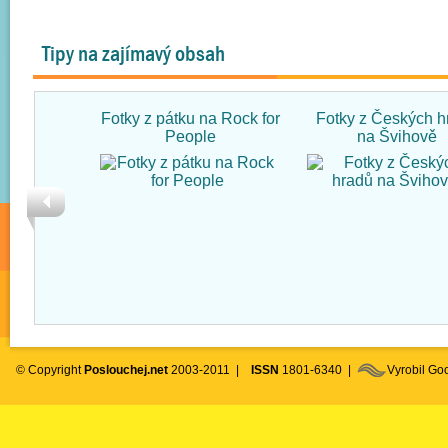
Tipy na zajímavý obsah
Fotky z pátku na Rock for
Fotky z Českých h
People
na Švihově
© Copyright
Poslouchej.net
2003-2011 |
ISSN
1801-6340 |
Vyrobil G