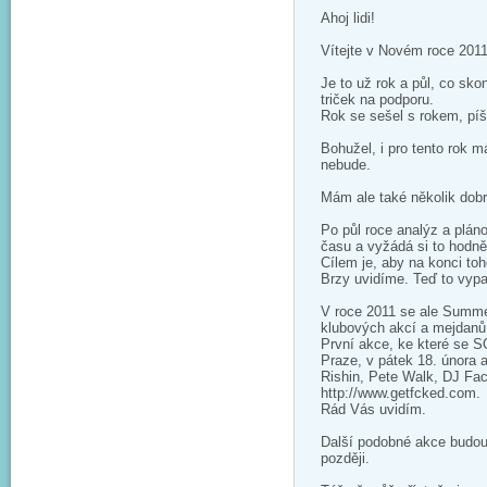
Ahoj lidi!
Vítejte v Novém roce 2011
Je to už rok a půl, co sko
triček na podporu.
Rok se sešel s rokem, píš
Bohužel, i pro tento rok
nebude.
Mám ale také několik dobr
Po půl roce analýz a pláno
času a vyžádá si to hodně 
Cílem je, aby na konci t
Brzy uvidíme. Teď to vypa
V roce 2011 se ale Summe
klubových akcí a mejdanů,
První akce, ke které se S
Praze, v pátek 18. února 
Rishin, Pete Walk, DJ Fac
http://www.getfcked.com.
Rád Vás uvidím.
Další podobné akce budou 
později.