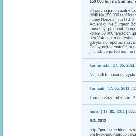
150 000 lidí na Summer o
24.června jsme zažili v Č
těšili.Na 150 000 tančícíc
scény.Hvězdy jako D.J.Gr
Advent dj live,Surgeon,Boy
musel být přesunut do ce
kolem 80 000 tančícich..p
den.Vstupenka na festival
odvysílalo reportáž nazva
Čachy nejtolerantnějším 
jiní.Tak se již ted těším
komunista | 17. 05. 2011 
No jestli to nakonec vyjd
Tomcek | 17. 05. 2011 | 1
Tam se vždy rád vrátím!!!
herro | 17. 05. 2011 | 05:
SOL2012
http://pardubice.idnes.cz/
pristi-rok-ps0-/pardubic