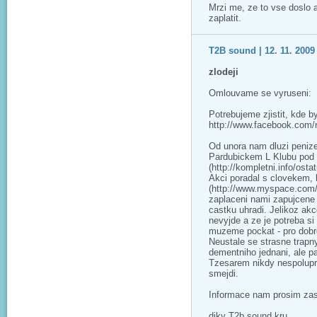
Mrzi me, ze to vse doslo
zaplatit.
T2B sound | 12. 11. 2009 
zlodeji
Omlouvame se vyruseni:
Potrebujeme zjistit, kde
http://www.facebook.com
Od unora nam dluzi penize
Pardubickem L Klubu pod
(http://kompletni.info/osta
Akci poradal s clovekem, k
(http://www.myspace.com/t
zaplaceni nami zapujcene 
castku uhradi. Jelikoz akc
nevyjde a ze je potreba si 
muzeme pockat - pro dobro
Neustale se strasne trap
dementniho jednani, ale 
Tzesarem nikdy nespolupra
smejdi.
Informace nam prosim zas
diky T2b sound kru