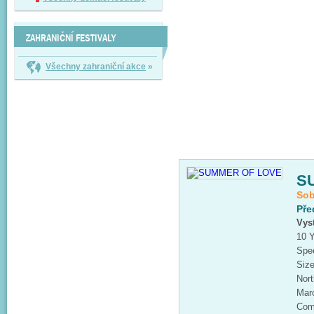
ZAHRANIČNÍ FESTIVALY
Všechny zahraniční akce
»
S
Sob
Pře
Vys
10 Y
Spe
Siz
Nort
Mar
Com