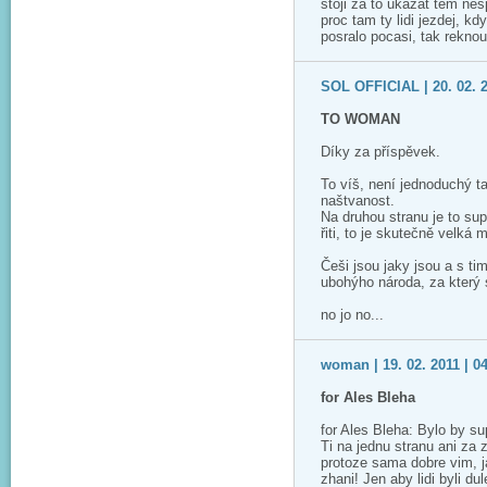
stoji za to ukazat tem ne
proc tam ty lidi jezdej, k
posralo pocasi, tak reknou
SOL OFFICIAL | 20. 02. 2
TO WOMAN
Díky za příspěvek.
To víš, není jednoduchý t
naštvanost.
Na druhou stranu je to su
řiti, to je skutečně velká 
Češi jsou jaky jsou a s t
ubohýho národa, za který s
no jo no...
woman | 19. 02. 2011 | 0
for Ales Bleha
for Ales Bleha: Bylo by s
Ti na jednu stranu ani za 
protoze sama dobre vim, j
zhani! Jen aby lidi byli d