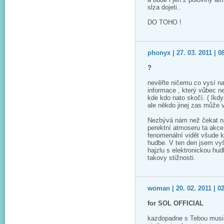
slza dojeti..
DO TOHO !
phonyx | 27. 03. 2011 | 0
?
nevěřte ničemu co vysí na 
informace , který vůbec 
kde kdo nato skočí. ( Ikd
ale někdo jinej zas může v
Nezbývá nám než čekat na 
perektní atmoseru ta akce 
fenomenální vidět všude ko
hudbe. V ten den jsem vyš
hajzlu s elektronickou hu
takovy stižnosti.
woman | 20. 02. 2011 | 0
for SOL OFFICIAL
kazdopadne s Tebou musim 