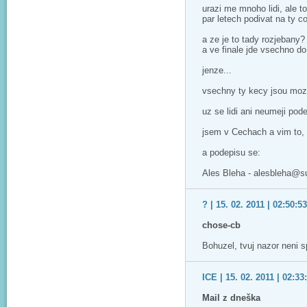
urazi me mnoho lidi, ale t
par letech podivat na ty co
a ze je to tady rozjebany? 
a ve finale jde vsechno do
jenze...
vsechny ty kecy jsou moz
uz se lidi ani neumeji pode
jsem v Cechach a vim to,
a podepisu se:
Ales Bleha - alesbleha@
? | 15. 02. 2011 | 02:50:53
chose-cb
Bohuzel, tvuj nazor neni sp
ICE | 15. 02. 2011 | 02:33
Mail z dneška