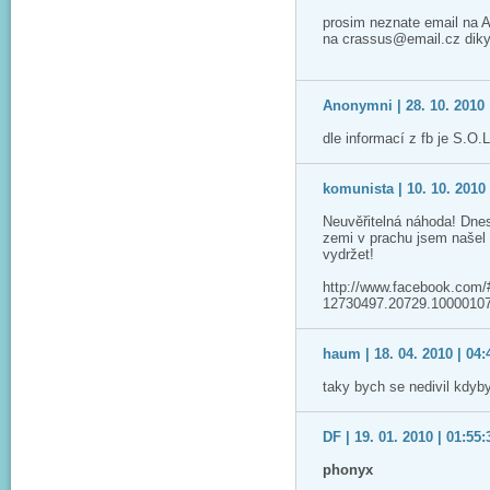
prosim neznate email na A
na crassus@email.cz dik
Anonymni | 28. 10. 2010 
dle informací z fb je S.O.
komunista | 10. 10. 2010 
Neuvěřitelná náhoda! Dne
zemi v prachu jsem našel 
vydržet!
http://www.facebook.com
12730497.20729.1000010
haum | 18. 04. 2010 | 04:
taky bych se nedivil kdy
DF | 19. 01. 2010 | 01:55:
phonyx