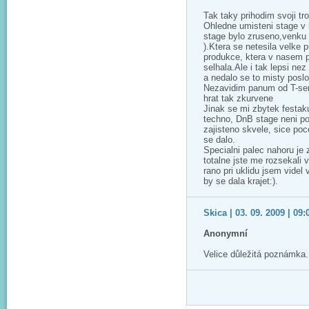
Tak taky prihodim svoji tr
Ohledne umisteni stage v 
stage bylo zruseno,venku 
).Ktera se netesila velke 
produkce, ktera v nasem 
selhala.Ale i tak lepsi nez
a nedalo se to misty poslo
Nezavidim panum od T-servi
hrat tak zkurvene
Jinak se mi zbytek festaku
techno, DnB stage neni po
zajisteno skvele, sice po
se dalo.
Specialni palec nahoru je 
totalne jste me rozsekali 
rano pri uklidu jsem videl
by se dala krajet:).
Skica | 03. 09. 2009 | 09:
Anonymní
Velice důležitá poznámka.