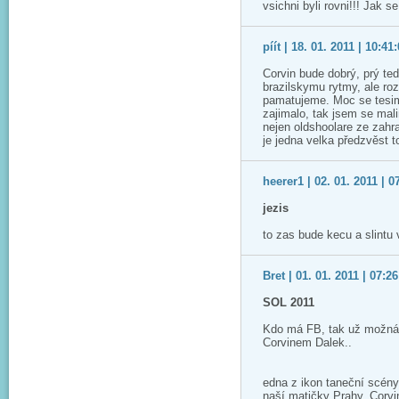
vsichni byli rovni!!! Jak s
píít | 18. 01. 2011 | 10:41
Corvin bude dobrý, prý ted
brazilskymu rytmy, ale roz
pamatujeme. Moc se tesime
zajimalo, tak jsem se ma
nejen oldshoolare ze zah
je jedna velka předzvěst 
heerer1 | 02. 01. 2011 | 0
jezis
to zas bude kecu a slintu
Bret | 01. 01. 2011 | 07:26
SOL 2011
Kdo má FB, tak už možná v
Corvinem Dalek..
edna z ikon taneční scény
naší matičky Prahy. Corvi