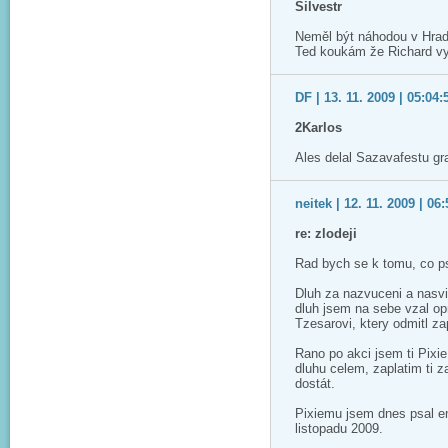
Silvestr
Neměl být náhodou v Hradc
Ted koukám že Richard vyst
DF | 13. 11. 2009 | 05:04:
2Karlos
Ales delal Sazavafestu gra
neitek | 12. 11. 2009 | 06
re: zlodeji
Rad bych se k tomu, co ps
Dluh za nazvuceni a nasvi
dluh jsem na sebe vzal opr
Tzesarovi, ktery odmitl zap
Rano po akci jsem ti Pixi
dluhu celem, zaplatim ti z
dostát.
Pixiemu jsem dnes psal emai
listopadu 2009.