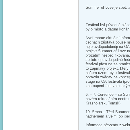
Summer of Love je zpět, 
Festival byl původně plá
bylo místo a datum konán
Nyní máme aktuální infor
čechách zůstává pouze náh
nejpravděpodobněji na OA
projekt Summer of Love na
prozatím nespecifikován
Je toto opravdu jediné řeš
festival přesune za hrani
to zajímavý projekt, který
našem území bylo festival
opravdu zvědav na koncept
stage na OA festivalu (p
zastoupení festivalu jak
6. – 7. Července – se Su
novém rekreačním centru da
Krasnojarsk, Tom­sk)
19. Srpna – Třetí Summer
nádherném a velmi oblíben
Informace převzaty z web