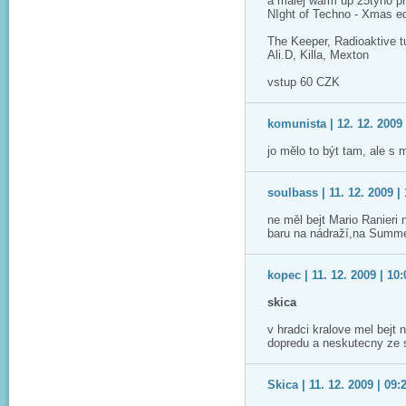
a malej warm up 25tyho pr
NIght of Techno - Xmas ed
The Keeper, Radioaktive t
Ali.D, Killa, Mexton
vstup 60 CZK
komunista | 12. 12. 2009 
jo mělo to být tam, ale s 
soulbass | 11. 12. 2009 |
ne měl bejt Mario Ranieri
baru na nádraží,na Summer
kopec | 11. 12. 2009 | 10:
skica
v hradci kralove mel bejt 
dopredu a neskutecny ze s
Skica | 11. 12. 2009 | 09: