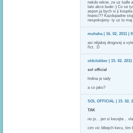
nekdo rekne, ze uz tudle 
tato akce bude:-) Co se t
aspon ja bych si ji koupila
hranici?? Kazdopadne stoj
nespokojeny- ty uz to maj
muhaha | 16. 02. 2011 | 0
asi nějakej drogovej a vyl
říct. :D
oldclubber | 15. 02. 2011
sol official
hrdina je tady
a co jako?
SOL OFFICIAL | 15. 02. 2
TAK
no jo... jen si kecejte... 
cim vic blbejch kecu, tim