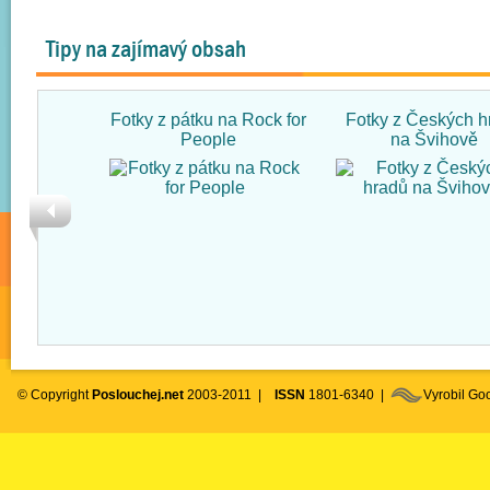
Tipy na zajímavý obsah
Fotky z pátku na Rock for
Fotky z Českých h
People
na Švihově
© Copyright
Poslouchej.net
2003-2011 |
ISSN
1801-6340 |
Vyrobil G