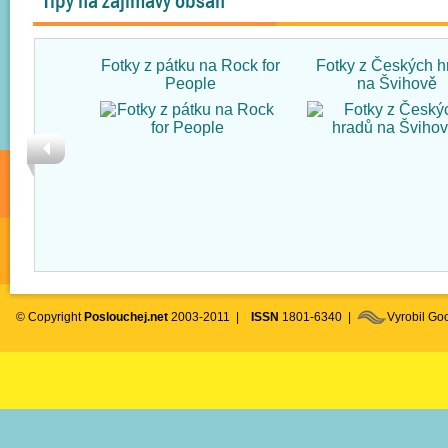
Tipy na zajímavý obsah
Fotky z pátku na Rock for
Fotky z Českých h
People
na Švihově
© Copyright
Poslouchej.net
2003-2011 |
ISSN
1801-6340 |
Vyrobil G