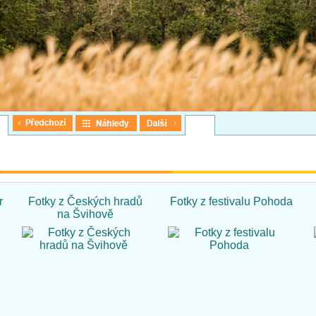
r
Fotky z Českých hradů
Fotky z festivalu Pohoda
na Švihově