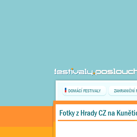
DOMÁCÍ FESTIVALY
ZAHRANIČNÍ 
Fotky z Hrady CZ na Kuněti