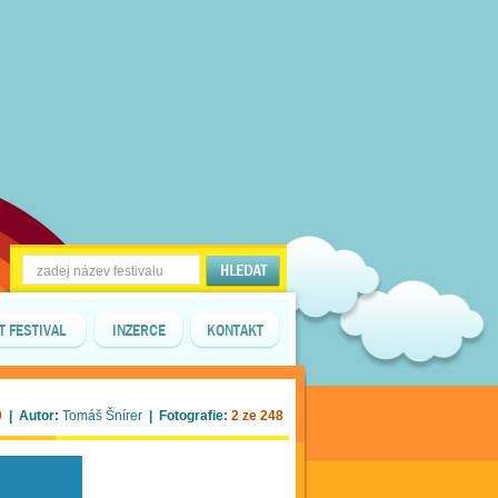
T FESTIVAL
INZERCE
KONTAKT
9
| Autor:
Tomáš Šnírer
| Fotografie:
2 ze 248