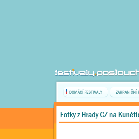
DOMÁCÍ FESTIVALY
ZAHRANIČNÍ 
Fotky z Hrady CZ na Kuněti