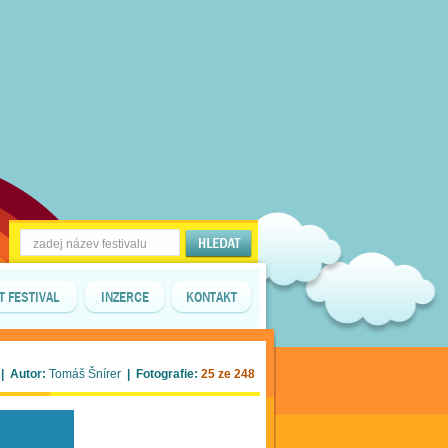
T FESTIVAL
INZERCE
KONTAKT
| Autor:
Tomáš Šnírer
| Fotografie:
25 ze 248