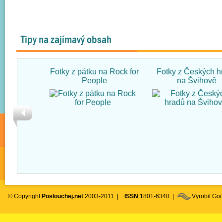
Tipy na zajímavý obsah
Fotky z pátku na Rock for
Fotky z Českých h
People
na Švihově
© Copyright
Poslouchej.net
2003-2011 |
ISSN
1801-6340 |
Vyrobil G