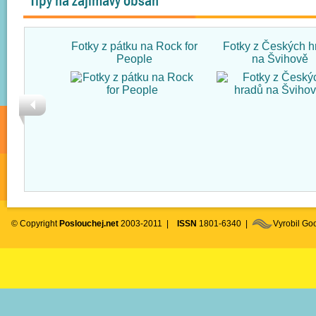
Tipy na zajímavý obsah
Fotky z pátku na Rock for
Fotky z Českých h
People
na Švihově
© Copyright
Poslouchej.net
2003-2011 |
ISSN
1801-6340 |
Vyrobil G