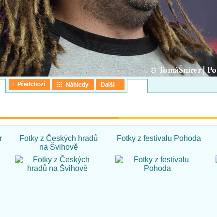
r
Fotky z Českých hradů
Fotky z festivalu Pohoda
na Švihově