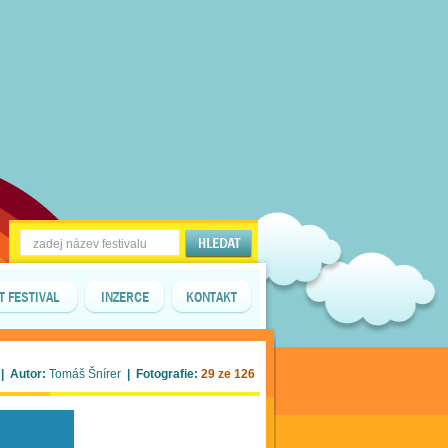
T FESTIVAL
INZERCE
KONTAKT
| Autor:
Tomáš Šnírer
| Fotografie:
29 ze 126