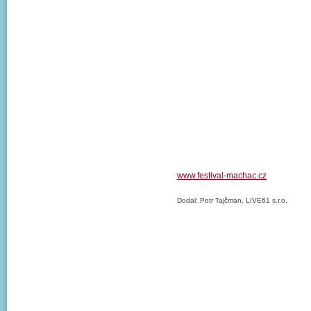
www.festival-machac.cz
Dodal: Petr Tajčman, LIVE61 s.r.o.