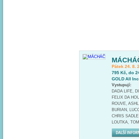
MÁCHÁ
Pátek 24. 8. 
795 Kč, do 2
GOLD All Inc
Vystupují:
DADA LIFE, 
FELIX DA HO
ROUVE, ASHL
BURIAN, LUC
CHRIS SADLER
LOUTKA, TOM