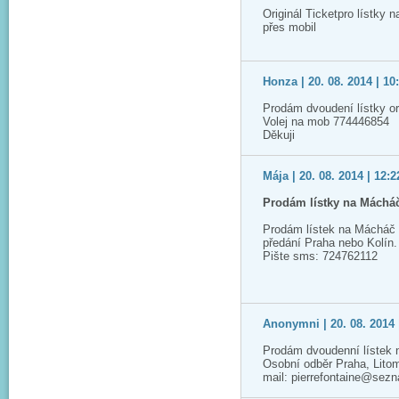
Originál Ticketpro lístky 
přes mobil
Honza | 20. 08. 2014 | 10
Prodám dvoudení lístky or
Volej na mob 774446854
Děkuji
Mája | 20. 08. 2014 | 12:2
Prodám lístky na Máchá
Prodám lístek na Mácháč 
předání Praha nebo Kolín.
Pište sms: 724762112
Anonymni | 20. 08. 2014 
Prodám dvoudenní lístek 
Osobní odběr Praha, Lito
mail: pierrefontaine@sez