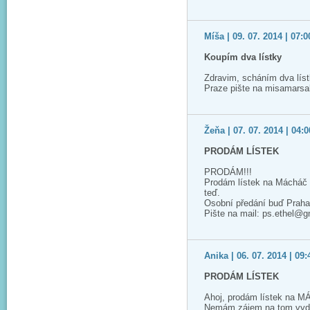
Míša | 09. 07. 2014 | 07:0
Koupím dva lístky
Zdravim, scháním dva lís
Praze pište na misamars
Žeňa | 07. 07. 2014 | 04:0
PRODÁM LÍSTEK
PRODÁM!!!
Prodám lístek na Mácháč 2
teď.
Osobní předání buď Praha
Pište na mail: ps.ethel@
Anika | 06. 07. 2014 | 09:
PRODÁM LÍSTEK
Ahoj, prodám lístek na M
Nemám zájem na tom vyděla