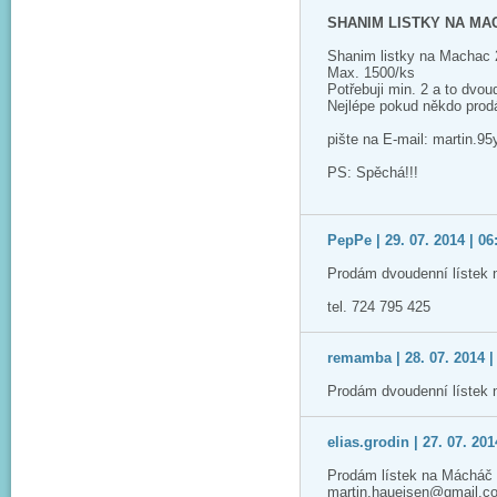
SHANIM LISTKY NA MA
Shanim listky na Machac
Max. 1500/ks
Potřebuji min. 2 a to dvou
Nejlépe pokud někdo prodá
pište na E-mail: martin.
PS: Spěchá!!!
PepPe | 29. 07. 2014 | 06
Prodám dvoudenní lístek 
tel. 724 795 425
remamba | 28. 07. 2014 |
Prodám dvoudenní lístek 
elias.grodin | 27. 07. 201
Prodám lístek na Mácháč 2
martin.haueisen@gmail.c