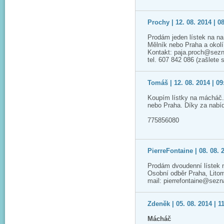
Prochy | 12. 08. 2014 | 0
Prodám jeden lístek na n
Mělník nebo Praha a okolí
Kontakt: paja.proch@sez
tel. 607 842 086 (zašlete
Tomáš | 12. 08. 2014 | 09
Koupím lístky na mácháč.
nebo Praha. Díky za nabí
775856080
PierreFontaine | 08. 08. 
Prodám dvoudenní lístek 
Osobní odběr Praha, Lito
mail: pierrefontaine@sez
Zdeněk | 05. 08. 2014 | 1
Mácháč