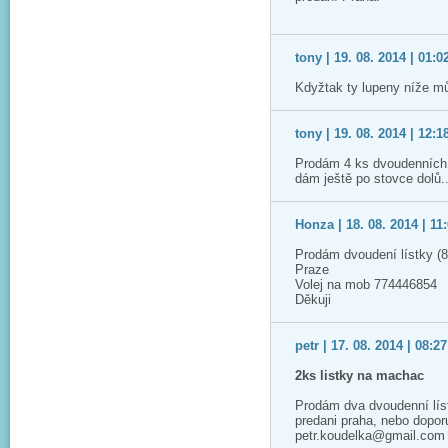
tony | 19. 08. 2014 | 01:0
Kdyžtak ty lupeny níže m
tony | 19. 08. 2014 | 12:1
Prodám 4 ks dvoudenních 
dám ještě po stovce dolů.
Honza | 18. 08. 2014 | 11
Prodám dvoudení lístky (8
Praze
Volej na mob 774446854
Děkuji
petr | 17. 08. 2014 | 08:27
2ks listky na machac
Prodám dva dvoudenní lís
predani praha, nebo dopo
petr.koudelka@gmail.com