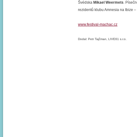
Švédska
Mikael Weermets
. Písečn
rezidentů klubu Amnesia na Ibize –
www.festival-machac.cz
Dodal: Petr Tajčman, LIVE61 s.r.o.