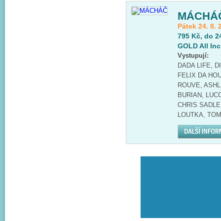
MÁCHÁ
Pátek 24. 8. 
795 Kč, do 2
GOLD All Inc
Vystupují:
DADA LIFE, 
FELIX DA HO
ROUVE, ASHL
BURIAN, LUC
CHRIS SADLER
LOUTKA, TOM