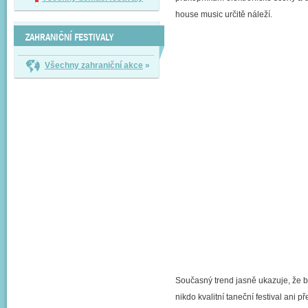
house music určitě náleží.
ZAHRANIČNÍ FESTIVALY
Všechny zahraniční akce
»
Současný trend jasně ukazuje, že 
nikdo kvalitní taneční festival ani p