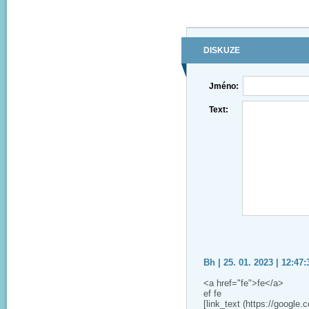
DISKUZE
Jméno:
Text:
Bh | 25. 01. 2023 | 12:47:
<a href="fe">fe</a>
ef fe
[link_text (https://google.