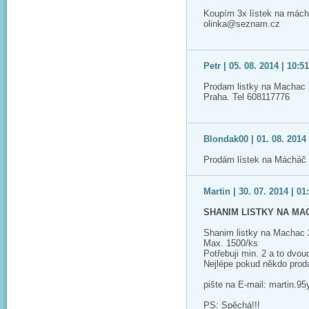
Koupím 3x lístek na mách
olinka@seznam.cz
Petr | 05. 08. 2014 | 10:5
Prodam listky na Machac 
Praha. Tel 608117776
Blondak00 | 01. 08. 2014 
Prodám lístek na Mácháč 
Martin | 30. 07. 2014 | 01
SHANIM LISTKY NA MA
Shanim listky na Machac
Max. 1500/ks
Potřebuji min. 2 a to dvou
Nejlépe pokud někdo prodá
pište na E-mail: martin.
PS: Spěchá!!!