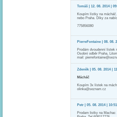
Tomáš | 12. 08. 2014 | 09
Koupím lístky na mácháč.
nebo Praha. Díky za nabí
775856080
PierreFontaine | 08. 08. 
Prodám dvoudenní lístek 
Osobní odběr Praha, Lito
mail: pierrefontaine@sez
Zdeněk | 05. 08. 2014 | 1
Mácháč
Koupím 3x lístek na mách
olinka@seznam.cz
Petr | 05. 08. 2014 | 10:5
Prodam listky na Machac 
Praha. Tel 608117776