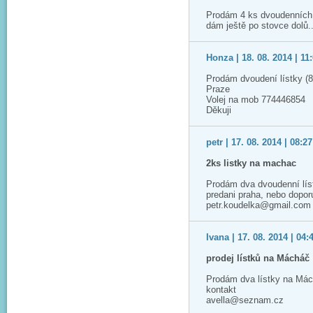
Prodám 4 ks dvoudenních 
dám ještě po stovce dolů.
Honza | 18. 08. 2014 | 11
Prodám dvoudení lístky (8
Praze
Volej na mob 774446854
Děkuji
petr | 17. 08. 2014 | 08:27
2ks listky na machac
Prodám dva dvoudenní lís
predani praha, nebo dopo
petr.koudelka@gmail.com
Ivana | 17. 08. 2014 | 04:
prodej lístků na Mácháč
Prodám dva lístky na Má
kontakt
avella@seznam.cz