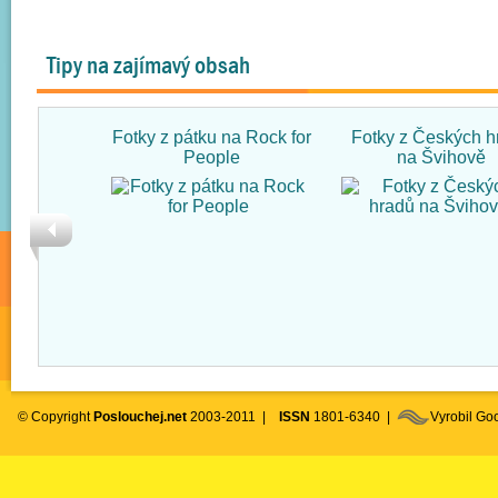
Tipy na zajímavý obsah
Fotky z pátku na Rock for
Fotky z Českých h
People
na Švihově
© Copyright
Poslouchej.net
2003-2011 |
ISSN
1801-6340 |
Vyrobil G