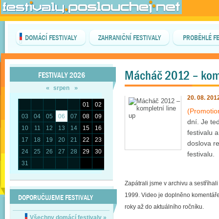
DOMÁCÍ FESTIVALY
ZAHRANIČNÍ FESTIVALY
PROBĚHLÉ FE
Mácháč 2012 – komp
FESTIVALY 2026
«
»
srpen
20. 08. 201
01
02
(Promotio
03
04
05
06
07
08
09
dní. Je t
10
11
12
13
14
15
16
festivalu 
17
18
19
20
21
22
23
doslova r
24
25
26
27
28
29
30
festivalu.
31
Zapátrali jsme v archivu a sestříhal
1999. Video je doplněno komentářem
DOPORUČUJEME FESTIVALY
roky až do aktuálního ročníku.
Všechny domácí festivaly
»