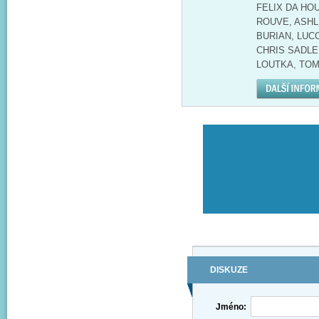
FELIX DA HO
ROUVE, ASHL
BURIAN, LUC
CHRIS SADLER
LOUTKA, TOM
DISKUZE
Jméno: