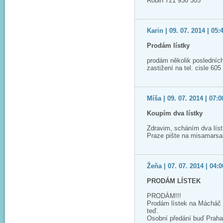
Robin 721 930 305
Karin | 09. 07. 2014 | 05:
Prodám lístky
prodám několik posledních
zastižení na tel. cisle 60
Míša | 09. 07. 2014 | 07:0
Koupím dva lístky
Zdravim, scháním dva lís
Praze pište na misamars
Žeňa | 07. 07. 2014 | 04:0
PRODÁM LÍSTEK
PRODÁM!!!
Prodám lístek na Mácháč 2
teď.
Osobní předání buď Praha