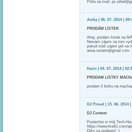
Pište na mail: ps.ethel@
Anika | 06. 07. 2014 | 09:
PRODÁM LÍSTEK
Ahoj, prodám lístek na M
Nemám zájem na tom vyděla
pokud máš zájem piš na m
anna.ostatni@gmail.com ;
Karin | 04. 07. 2014 | 02:
PRODAM LISTKY MACHA
prodam 5 listku na macha
DJ Proud | 15. 06. 2014 |
DJ Contest
Poslechni si můj Tech-Ho
https://www.live61.com/app/
Díky za podporu! :)