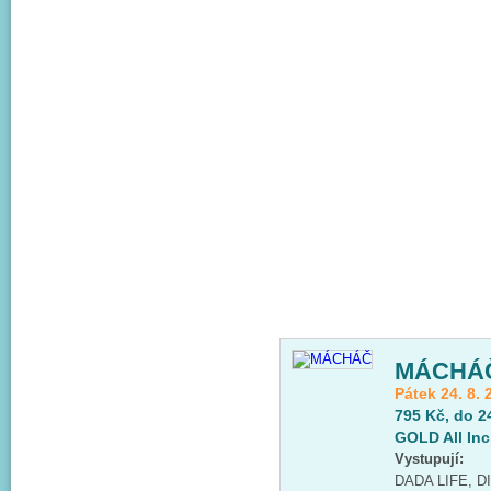
MÁCHÁ
Pátek 24. 8. 
795 Kč, do 2
GOLD All Inc
Vystupují:
DADA LIFE, 