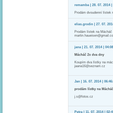
remamba | 28. 07. 2014 |
Prodám dvoudenní lístek 
elias.grodin | 27. 07. 201
Prodám lístek na Mácháč 2
martin.haueisen@gmail.c
jana | 21. 07. 2014 | 04:0
Mácháč 2x dva dny
Koupím dva lístky na mác
jaana16@seznam.cz
Jan | 16. 07. 2014 | 06:46
prodám lístky na Máchá
j.s@fotos.cz
Petra | 11. 07. 2014 | 02: