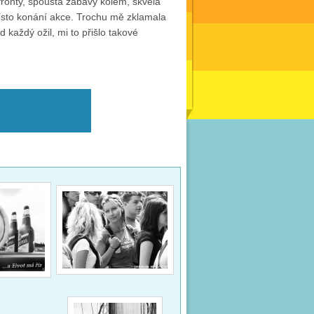
ronty, spousta zábavy kolem, skvělá
ísto konání akce. Trochu mě zklamala
 každý ožil, mi to přišlo takové