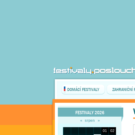
DOMÁCÍ FESTIVALY
ZAHRANIČNÍ 
FESTIVALY 2026
«
»
srpen
01
02