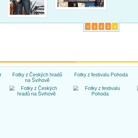
<
1
2
3
4
r
Fotky z Českých hradů
Fotky z festivalu Pohoda
na Švihově