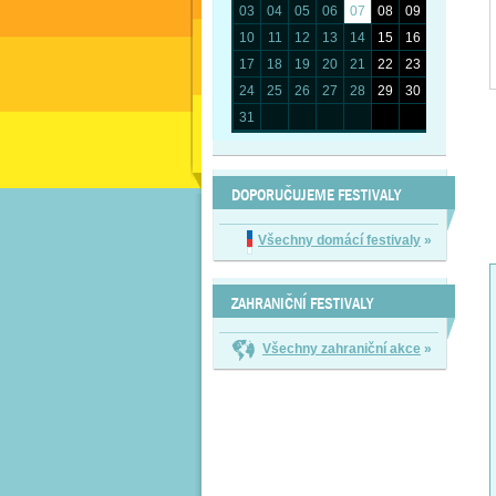
03
04
05
06
07
08
09
10
11
12
13
14
15
16
17
18
19
20
21
22
23
24
25
26
27
28
29
30
31
DOPORUČUJEME FESTIVALY
Všechny domácí festivaly
»
ZAHRANIČNÍ FESTIVALY
Všechny zahraniční akce
»