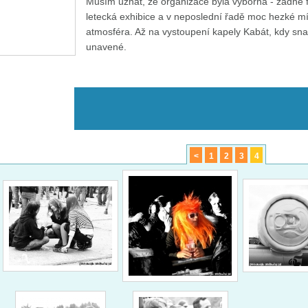
Musím uznat, že organizace byla výborná - žádné f
letecká exhibice a v neposlední řadě moc hezké m
atmosféra. Až na vystoupení kapely Kabát, kdy snad
unavené.
<
1
2
3
4