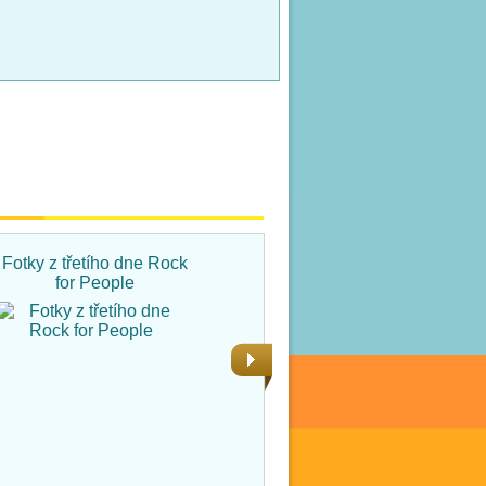
Fotky z třetího dne Rock
Fotky ze čtvrtka na Rock
for People
for People