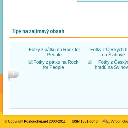
Tipy na zajímavý obsah
Fotky z pátku na Rock for
Fotky z Českých h
People
na Švihově
© Copyright
Poslouchej.net
2003-2011 |
ISSN
1801-6340 |
Vyrobil G