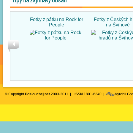
Tipy na zajímavý obsah
Fotky z pátku na Rock for
Fotky z Českých h
People
na Švihově
© Copyright
Poslouchej.net
2003-2011 |
ISSN
1801-6340 |
Vyrobil G