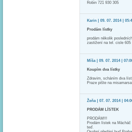
Robin 721 930 305
Karin | 09. 07. 2014 | 05:
Prodám lístky
prodám několik posledních
zastižení na tel. cisle 60
Míša | 09. 07. 2014 | 07:0
Koupím dva lístky
Zdravim, scháním dva lís
Praze pište na misamars
Žeňa | 07. 07. 2014 | 04:0
PRODÁM LÍSTEK
PRODÁM!!!
Prodám lístek na Mácháč 2
teď.
Osobní předání buď Praha