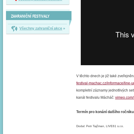
ZAHRANIČNÍ FESTIVALY
Všechny zahraniční akce
»
V těchto dnech je již také zveřejně
festival-machac.cz/informace/line-u
kompletní záznamy jednotlivých set
kanál festivalu Mácháč:
vimeo.com/
Termín pro konání dalšího ročníku
Dodal: Petr Tajčman, LIVE61 s.r.o.