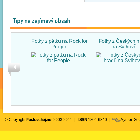
Tipy na zajímavý obsah
Fotky z pátku na Rock for
Fotky z Českých h
People
na Švihově
© Copyright
Poslouchej.net
2003-2011 |
ISSN
1801-6340 |
Vyrobil G