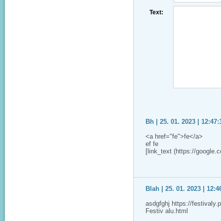
Text:
Bh | 25. 01. 2023 | 12:47:
<a href="fe">fe</a>
ef fe
[link_text (https://google.
Blah | 25. 01. 2023 | 12:4
asdgfghj https://festivaly
Festiv alu.html