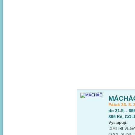
MÁCHÁ
Pátek 23. 8. 
do 31.5. - 69
895 Kč, GOLD
Vystupují:
DIMITRI VEGA
COOL (AUS), 