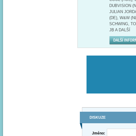
DUBVISION (N
JULIAN JORDA
(DE), W&W (N
SCHWING, TO
JB A DALŠÍ
DISKUZE
Jméno: