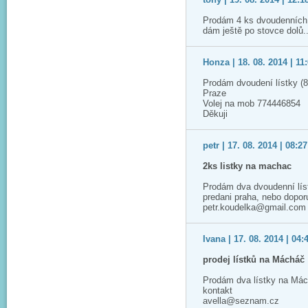
Prodám 4 ks dvoudenních 
dám ještě po stovce dolů.
Honza | 18. 08. 2014 | 11
Prodám dvoudení lístky (8
Praze
Volej na mob 774446854
Děkuji
petr | 17. 08. 2014 | 08:27
2ks listky na machac
Prodám dva dvoudenní lís
predani praha, nebo dopo
petr.koudelka@gmail.com
Ivana | 17. 08. 2014 | 04:
prodej lístků na Mácháč
Prodám dva lístky na Má
kontakt
avella@seznam.cz