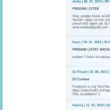
Anika | 06. 07. 2014 | 09:
PRODÁM LÍSTEK
Ahoj, prodám lístek na M
Nemám zájem na tom vyděla
pokud máš zájem piš na m
anna.ostatni@gmail.com ;
Karin | 04. 07. 2014 | 02:
PRODAM LISTKY MACHA
prodam 5 listku na macha
DJ Proud | 15. 06. 2014 |
DJ Contest
Poslechni si můj Tech-Ho
https://www.live61.com/app/
Díky za podporu! :)
Kamila | 31. 05. 2014 | 0