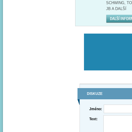
SCHWING, TO
JB A DALŠÍ
DISKUZE
Jméno:
Text: