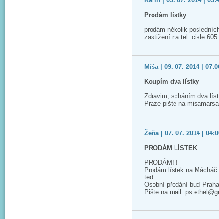
Karin | 09. 07. 2014 | 05:
Prodám lístky
prodám několik posledních
zastižení na tel. cisle 60
Míša | 09. 07. 2014 | 07:0
Koupím dva lístky
Zdravim, scháním dva lís
Praze pište na misamars
Žeňa | 07. 07. 2014 | 04:0
PRODÁM LÍSTEK
PRODÁM!!!
Prodám lístek na Mácháč 2
teď.
Osobní předání buď Praha
Pište na mail: ps.ethel@