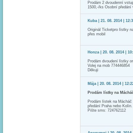
Prodám 2 dvoudenní vstup
1500,-/ks Osobní předání
Kuba | 21. 08. 2014 | 12:
Originál Ticketpro lístky 
přes mobil
Honza | 20. 08. 2014 | 10
Prodám dvoudení lístky or
Volej na mob 774446854
Děkuji
Mája | 20. 08. 2014 | 12:2
Prodám lístky na Máchá
Prodám lístek na Mácháč 
předání Praha nebo Kolín.
Pište sms: 724762112
Anonymni | 20. 08. 2014 