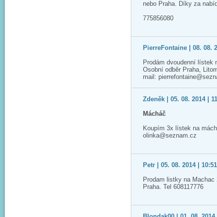
nebo Praha. Díky za nabí
775856080
PierreFontaine | 08. 08. 
Prodám dvoudenní lístek 
Osobní odběr Praha, Lito
mail: pierrefontaine@sez
Zdeněk | 05. 08. 2014 | 1
Mácháč
Koupím 3x lístek na mách
olinka@seznam.cz
Petr | 05. 08. 2014 | 10:5
Prodam listky na Machac 
Praha. Tel 608117776
Blondak00 | 01. 08. 2014 