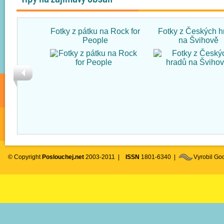
Fotky z pátku na Rock for
Fotky z Českých h
People
na Švihově
© Copyright
Poslouchej.net
2003-2011 |
ISSN
1801-6340 |
Vyrobil G