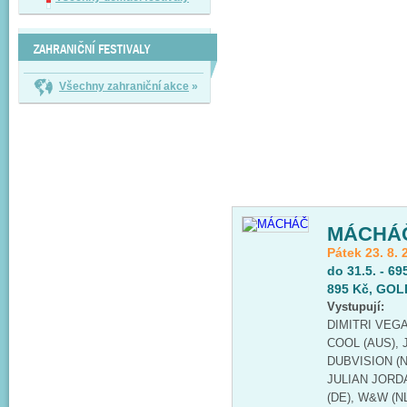
ZAHRANIČNÍ FESTIVALY
Všechny zahraniční akce
»
MÁCHÁ
Pátek 23. 8. 
do 31.5. - 69
895 Kč, GOLD
Vystupují:
DIMITRI VEGA
COOL (AUS), 
DUBVISION (N
JULIAN JORDA
(DE), W&W (N