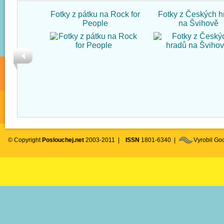
Fotky z pátku na Rock for
Fotky z Českých h
People
na Švihově
© Copyright
Poslouchej.net
2003-2011 |
ISSN
1801-6340 |
Vyrobil G