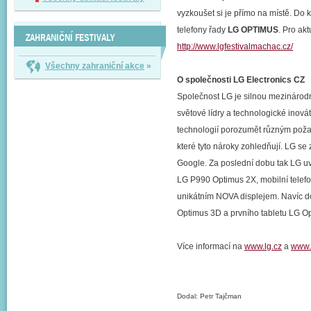
vyzkoušet si je přímo na místě. Do 
telefony řady
LG OPTIMUS
. Pro akt
ZAHRANIČNÍ FESTIVALY
http://www.lgfestivalmachac.cz/
Všechny zahraniční akce
»
O společnosti LG Electronics CZ
Společnost LG je silnou mezinárodní 
světové lídry a technologické inová
technologií porozumět různým požad
které tyto nároky zohledňují. LG s
Google. Za poslední dobu tak LG uv
LG P990 Optimus 2X, mobilní telefo
unikátním NOVA displejem. Navíc do
Optimus 3D a prvního tabletu LG O
Více informací na
www.lg.cz
a
www.
Dodal: Petr Tajčman