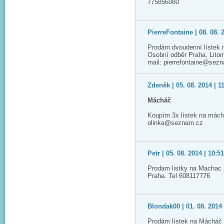
775856080
PierreFontaine | 08. 08. 
Prodám dvoudenní lístek 
Osobní odběr Praha, Lito
mail: pierrefontaine@sez
Zdeněk | 05. 08. 2014 | 1
Mácháč
Koupím 3x lístek na mách
olinka@seznam.cz
Petr | 05. 08. 2014 | 10:5
Prodam listky na Machac 
Praha. Tel 608117776
Blondak00 | 01. 08. 2014 
Prodám lístek na Mácháč 