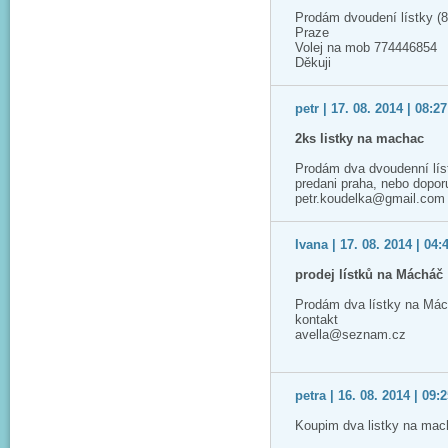
Prodám dvoudení lístky (8
Praze
Volej na mob 774446854
Děkuji
petr | 17. 08. 2014 | 08:27
2ks listky na machac
Prodám dva dvoudenní lís
predani praha, nebo dopo
petr.koudelka@gmail.com
Ivana | 17. 08. 2014 | 04:
prodej lístků na Mácháč
Prodám dva lístky na Má
kontakt
avella@seznam.cz
petra | 16. 08. 2014 | 09:
Koupim dva listky na mac