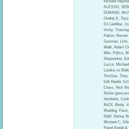
Richard Reynold
ALESSO, SEB
DURAND, Micha
Ondrej K, Tazz
DJ LeeMac, Izz
Vichy, Tranceg
Faktor, Roman 
Gusman, LiVe, 
Walk, Adam Cl
Milo, P@co, Ma
Skipworker, Ed
Lucca, Michael
Loutka vs Bidl
TomSax, Tony 
b2b Radek Sch
Cross, Nick Ma
Rishin (percuss
Vendetta, Coob
MrZX, Beda, Va
Maddog, Face,
Dejff, Danny B
Michael C, Orb
Pavel Krejdl &