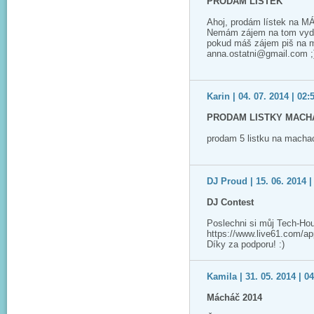
PRODÁM LÍSTEK
Ahoj, prodám lístek na M
Nemám zájem na tom vyděla
pokud máš zájem piš na m
anna.ostatni@gmail.com ;
Karin | 04. 07. 2014 | 02:
PRODAM LISTKY MACHA
prodam 5 listku na macha
DJ Proud | 15. 06. 2014 |
DJ Contest
Poslechni si můj Tech-Ho
https://www.live61.com/app/
Díky za podporu! :)
Kamila | 31. 05. 2014 | 0
Mácháč 2014