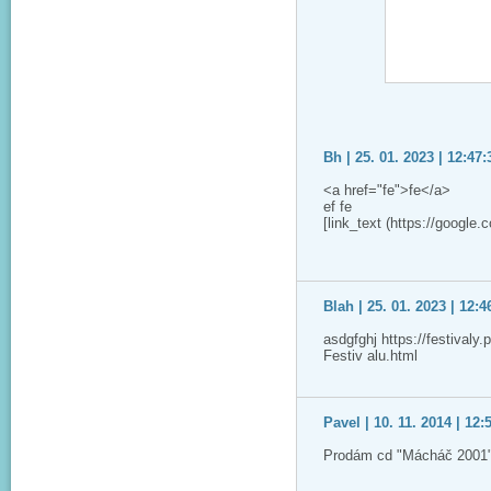
Bh | 25. 01. 2023 | 12:47:
<a href="fe">fe</a>
ef fe
[link_text (https://google.
Blah | 25. 01. 2023 | 12:4
asdgfghj https://festivaly
Festiv alu.html
Pavel | 10. 11. 2014 | 12:
Prodám cd "Mácháč 2001"