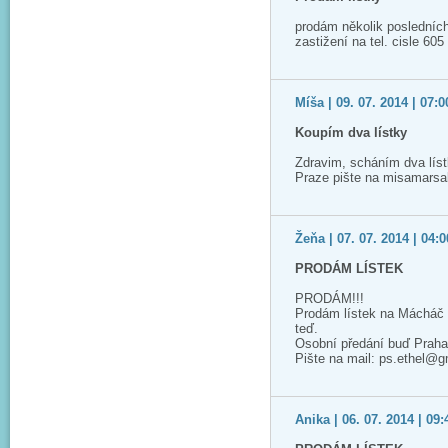
prodám několik posledních
zastižení na tel. cisle 60
Míša | 09. 07. 2014 | 07:0
Koupím dva lístky
Zdravim, scháním dva lís
Praze pište na misamars
Žeňa | 07. 07. 2014 | 04:0
PRODÁM LÍSTEK
PRODÁM!!!
Prodám lístek na Mácháč 2
teď.
Osobní předání buď Praha
Pište na mail: ps.ethel@
Anika | 06. 07. 2014 | 09: