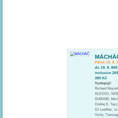
MÁCHÁ
Pátek 19. 8. 
do 19. 8. 895
inclusive 26
385 Kč
Vystupují:
Richard Reynold
ALESSO, SEB
DURAND, Micha
Ondrej K, Tazz
DJ LeeMac, Izz
Vichy, Tranceg