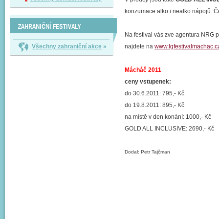
konzumace alko i nealko nápojů. Č
ZAHRANIČNÍ FESTIVALY
Na festival vás zve agentura NRG pr
Všechny zahraniční akce
»
najdete na
www.lgfestivalmachac.c
Mácháč 2011
ceny vstupenek:
do 30.6.2011: 795,- Kč
do 19.8.2011: 895,- Kč
na místě v den konání: 1000,- Kč
GOLD ALL INCLUSIVE: 2690,- Kč
Dodal: Petr Tajčman