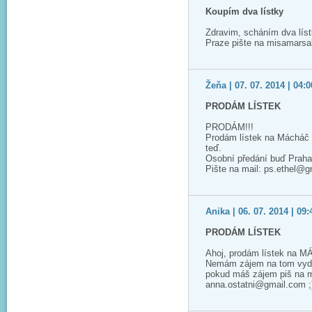
Koupím dva lístky
Zdravim, scháním dva lís
Praze pište na misamars
Žeňa | 07. 07. 2014 | 04:0
PRODÁM LÍSTEK
PRODÁM!!!
Prodám lístek na Mácháč 2
teď.
Osobní předání buď Praha
Pište na mail: ps.ethel@
Anika | 06. 07. 2014 | 09:
PRODÁM LÍSTEK
Ahoj, prodám lístek na M
Nemám zájem na tom vyděla
pokud máš zájem piš na m
anna.ostatni@gmail.com ;