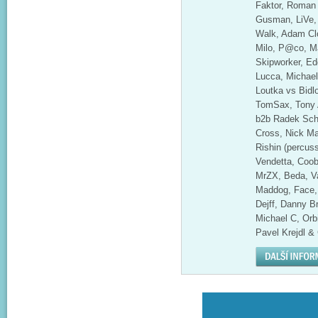
Faktor, Roman 
Gusman, LiVe, 
Walk, Adam Cl
Milo, P@co, Ma
Skipworker, Ed
Lucca, Michael
Loutka vs Bidl
TomSax, Tony 
b2b Radek Sch
Cross, Nick Ma
Rishin (percuss
Vendetta, Coob
MrZX, Beda, Va
Maddog, Face,
Dejff, Danny B
Michael C, Orb
Pavel Krejdl &