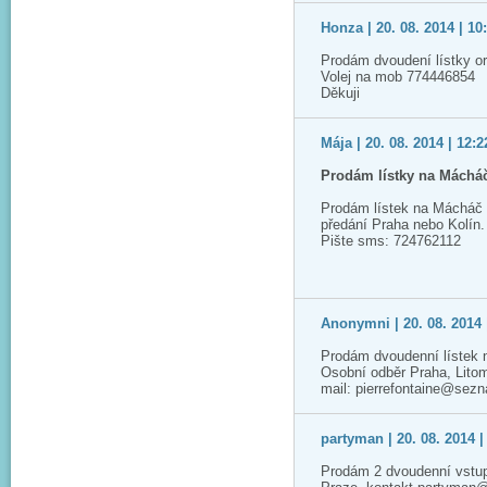
Honza | 20. 08. 2014 | 10
Prodám dvoudení lístky or
Volej na mob 774446854
Děkuji
Mája | 20. 08. 2014 | 12:2
Prodám lístky na Máchá
Prodám lístek na Mácháč 
předání Praha nebo Kolín.
Pište sms: 724762112
Anonymni | 20. 08. 2014 
Prodám dvoudenní lístek 
Osobní odběr Praha, Lito
mail: pierrefontaine@sez
partyman | 20. 08. 2014 |
Prodám 2 dvoudenní vstup