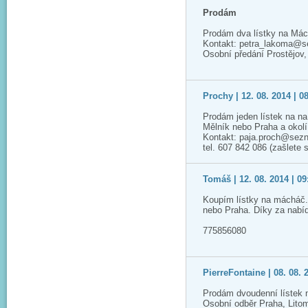
Prodám
Prodám dva lístky na Mác
Kontakt: petra_lakoma@
Osobní předání Prostějov
Prochy | 12. 08. 2014 | 0
Prodám jeden lístek na n
Mělník nebo Praha a okolí
Kontakt: paja.proch@sez
tel. 607 842 086 (zašlete
Tomáš | 12. 08. 2014 | 09
Koupím lístky na mácháč.
nebo Praha. Díky za nabí
775856080
PierreFontaine | 08. 08. 
Prodám dvoudenní lístek 
Osobní odběr Praha, Lito