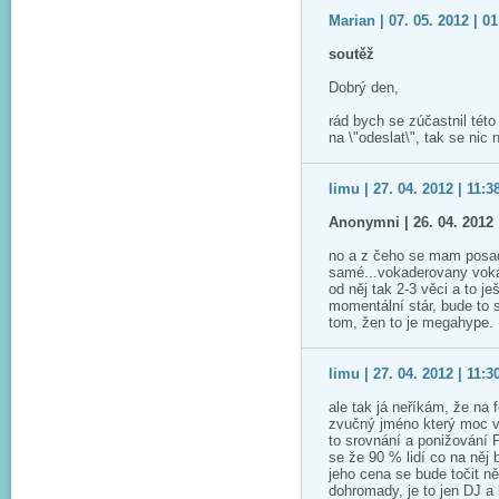
Marian | 07. 05. 2012 | 01
soutěž
Dobrý den,
rád bych se zúčastnil této
na \"odeslat\", tak se nic
limu | 27. 04. 2012 | 11:3
Anonymni | 26. 04. 2012 
no a z čeho se mam posadit
samé...vokaderovany voká
od něj tak 2-3 věci a to j
momentální stár, bude to s
tom, žen to je megahype.
limu | 27. 04. 2012 | 11:3
ale tak já neříkám, že na 
zvučný jméno který moc v 
to srovnání a ponižování P
se že 90 % lidí co na něj 
jeho cena se bude točit n
dohromady, je to jen DJ a