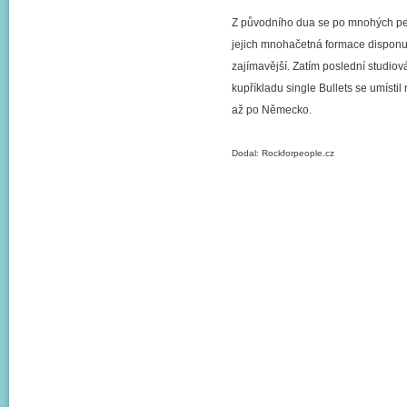
Z původního dua se po mnohých per
jejich mnohačetná formace disponuj
zajímavější. Zatím poslední studio
kupříkladu single Bullets se umísti
až po Německo.
Dodal: Rockforpeople.cz