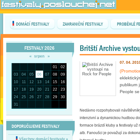
DOMÁCÍ FESTIVALY
ZAHRANIČNÍ FESTIVALY
PROBĚHLÉ FE
Britští Archive vyst
FESTIVALY 2026
«
»
srpen
07. 04. 201
01
02
(Promotio
03
04
05
06
07
08
09
eklektický
10
11
12
13
14
15
16
publikum j
17
18
19
20
21
22
23
People se
24
25
26
27
28
29
30
31
Nedávno rozpohybovali návštěvníky 
intenzivní a dynamickou hudbou dosta
DOPORUČUJEME FESTIVALY
formace brázdí kluby a festivaly už 
alb. Fanoušci je považují za dokonal
Všechny domácí festivaly
»