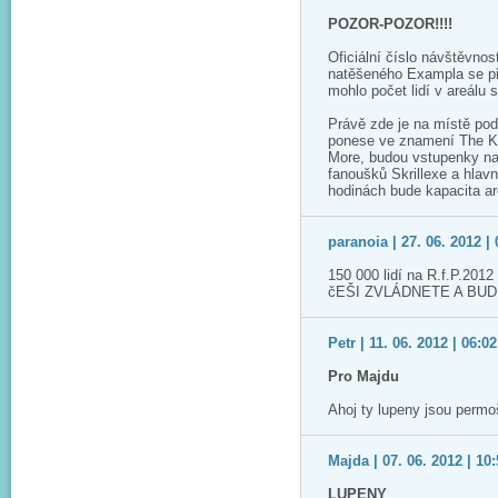
POZOR-POZOR!!!!
Oficiální číslo návštěvno
natěšeného Exampla se pře
mohlo počet lidí v areálu 
Právě zde je na místě pod
ponese ve znamení The Koo
More, budou vstupenky na 
fanoušků Skrillexe a hlav
hodinách bude kapacita ar
paranoia | 27. 06. 2012 | 
150 000 lidí na R.f.P.20
čEŠI ZVLÁDNETE A BUDE 
Petr | 11. 06. 2012 | 06:02
Pro Majdu
Ahoj ty lupeny jsou perm
Majda | 07. 06. 2012 | 10
LUPENY