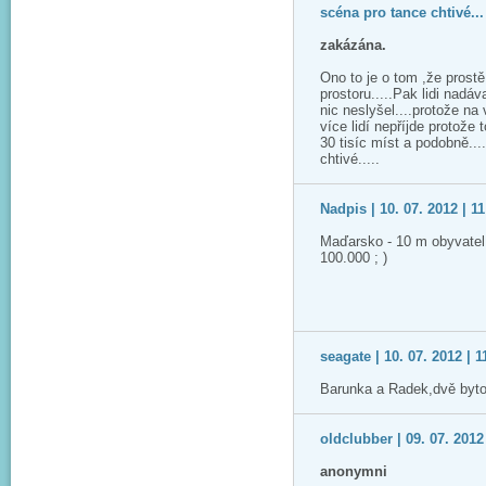
scéna pro tance chtivé... 
zakázána.
Ono to je o tom ,že prost
prostoru.....Pak lidi nadáv
nic neslyšel....protože na 
více lidí nepříjde protože 
30 tisíc míst a podobně...
chtivé.....
Nadpis | 10. 07. 2012 | 11
Maďarsko - 10 m obyvatel -
100.000 ; )
seagate | 10. 07. 2012 | 1
Barunka a Radek,dvě bytos
oldclubber | 09. 07. 2012
anonymni