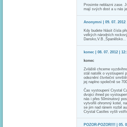
Prosimte neblazni zase. 
mají svých dost a u nás je
Anonymni | 09. 07. 2012 
Kdy budete hlásit čísla př
velkých národních rockový
Dansko,V.B.,Španělsko...
konec | 08. 07. 2012 | 12
konec
Zvláště chceme vyzdvihnou
stál natolik o vystoupení 
odeznění čtvrteční smrště 
jej naplno společně se 70
Čas vystoupení Crystal Ca
dvojici ihned po vystoupe
nás i přes 50minutový pos
vytvořili ohromný kotel, n
se jim nad ránem rozbil a
Crystal Castles vyšli vstříc
POZOR-POZOR!!!! | 05. 07