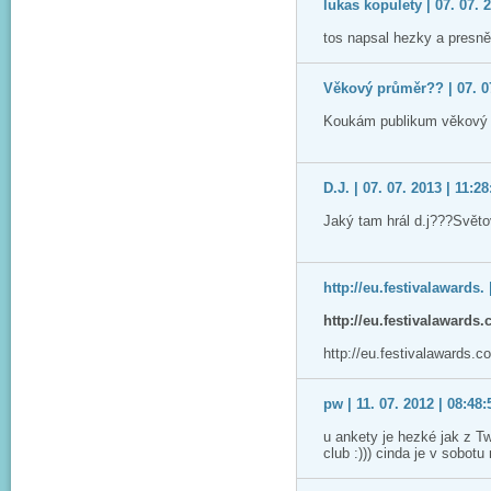
lukas kopulety | 07. 07. 
tos napsal hezky a presně
Věkový průměr?? | 07. 07
Koukám publikum věkový p
D.J. | 07. 07. 2013 | 11:28
Jaký tam hrál d.j???Svět
http://eu.festivalawards. 
http://eu.festivalawards
http://eu.festivalawards.
pw | 11. 07. 2012 | 08:48:
u ankety je hezké jak z T
club :))) cinda je v sobotu