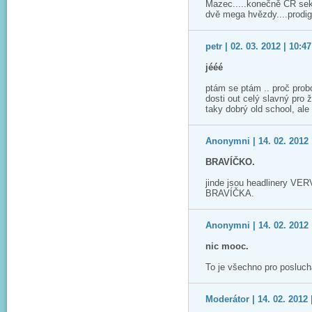
Mazec.....konečně ČR sek
dvě mega hvězdy....prodigy
petr | 02. 03. 2012 | 10:47
jééé
ptám se ptám .. proč probo
dosti out celý slavný pro ži
taky dobrý old school, ale 
Anonymni | 14. 02. 2012 
BRAVÍČKO.
jinde jsou headlinery V
BRAVÍČKA.
Anonymni | 14. 02. 2012 
nic mooc.
To je všechno pro poslucha
Moderátor | 14. 02. 2012 