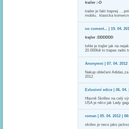
trailer :-O
trailer je fakt trapnej ...
mobilu.. klasicka komercn
no coment... | 19. 04. 20
trajler :DDDDDD
tohle je trajler jak na ne
20.000lidi to trapas radsi 
Anonymni | 07. 04. 2012 
Nakup oblečení Adidas,za
2012.
Exlusivní edice | 06. 04. 
Hlavně Skrillex na celý v
USA je něco jak Lady gaga..
roman | 05. 04. 2012 | 08
skrilex je neco jako jack