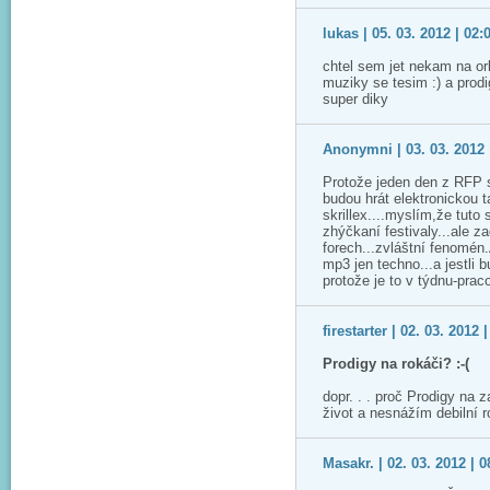
lukas | 05. 03. 2012 | 02:
chtel sem jet nekam na or
muziky se tesim :) a prod
super diky
Anonymni | 03. 03. 2012 
Protože jeden den z RFP s
budou hrát elektronickou t
skrillex....myslím,že tuto
zhýčkaní festivaly...ale z
forech...zvláštní fenomén
mp3 jen techno...a jestli 
protože je to v týdnu-prac
firestarter | 02. 03. 2012 
Prodigy na rokáči? :-(
dopr. . . proč Prodigy na 
život a nesnážím debilní ro
Masakr. | 02. 03. 2012 | 0