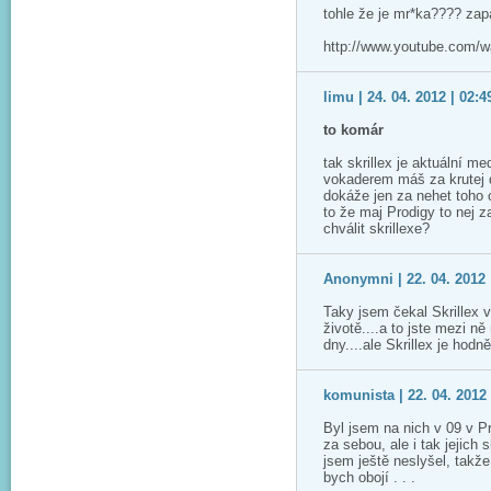
tohle že je mr*ka???? zap
http://www.youtube.com/
limu | 24. 04. 2012 | 02:4
to komár
tak skrillex je aktuální me
vokaderem máš za krutej 
dokáže jen za nehet toho c
to že maj Prodigy to nej z
chválit skrillexe?
Anonymni | 22. 04. 2012 
Taky jsem čekal Skrillex v
životě....a to jste mezi n
dny....ale Skrillex je hodn
komunista | 22. 04. 2012 
Byl jsem na nich v 09 v P
za sebou, ale i tak jejich 
jsem ještě neslyšel, takže
bych obojí . . .