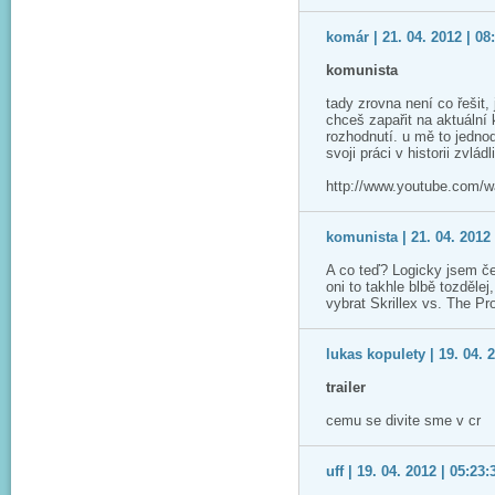
komár | 21. 04. 2012 | 08
komunista
tady zrovna není co řešit, j
chceš zapařit na aktuální 
rozhodnutí. u mě to jednod
svoji práci v historii zvlád
http://www.youtube.com/w
komunista | 21. 04. 2012 
A co teď? Logicky jsem če
oni to takhle blbě tozděle
vybrat Skrillex vs. The Pr
lukas kopulety | 19. 04. 
trailer
cemu se divite sme v cr
uff | 19. 04. 2012 | 05:23: