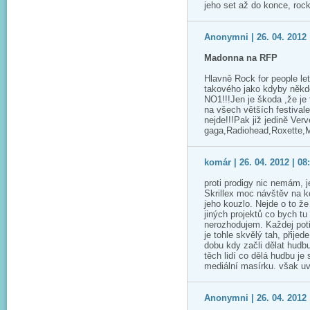
jeho set až do konce, rock
Anonymni | 26. 04. 2012 
Madonna na RFP
Hlavně Rock for people let
takového jako kdyby někd
NO1!!!Jen je škoda ,že je f
na všech větších festival
nejde!!!Pak již jedině Ver
gaga,Radiohead,Roxette,M
komár | 26. 04. 2012 | 08
proti prodigy nic nemám, j
Skrillex moc návštěv na 
jeho kouzlo. Nejde o to ž
jiných projektů co bych tu
nerozhodujem. Každej potř
je tohle skvělý tah, přijed
dobu kdy začli dělat hudb
těch lidí co dělá hudbu je
mediální masírku. však u
Anonymni | 26. 04. 2012 