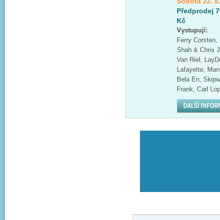
Sobota 22. 8
Předprodej 7
Kč
Vystupují:
Ferry Corsten,
Shah & Chris J
Van Riel, LayD
Lafayette, Mani
Bela En, Skipw
Frank, Carl Lo