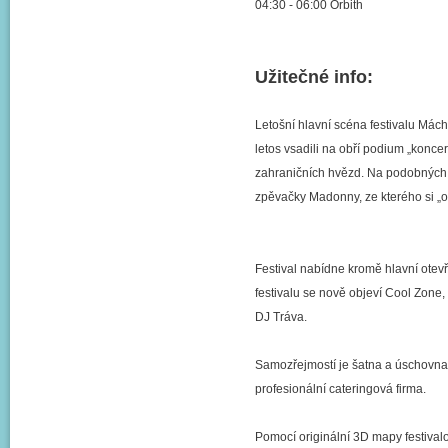
04:30 - 06:00 Orbith
Užitečné info:
Letošní hlavní scéna festivalu Mác
letos vsadili na obří podium „konce
zahraničních hvězd. Na podobných 
zpěvačky Madonny, ze kterého si 
Festival nabídne kromě hlavní otev
festivalu se nově objeví Cool Zone
DJ Tráva.
Samozřejmostí je šatna a úschovna.
profesionální cateringová firma.
Pomocí originální 3D mapy festivalo