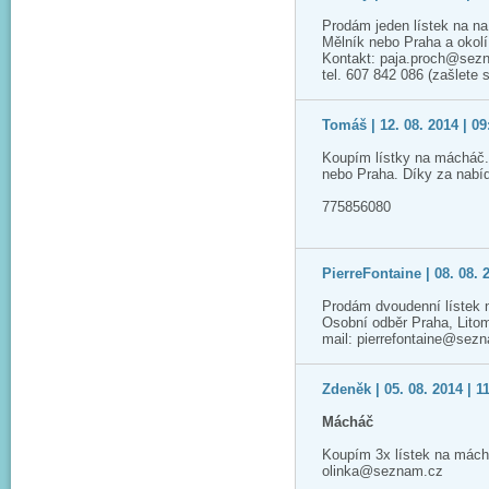
Prodám jeden lístek na n
Mělník nebo Praha a okolí
Kontakt: paja.proch@sez
tel. 607 842 086 (zašlete
Tomáš | 12. 08. 2014 | 09
Koupím lístky na mácháč.
nebo Praha. Díky za nabí
775856080
PierreFontaine | 08. 08. 
Prodám dvoudenní lístek 
Osobní odběr Praha, Lito
mail: pierrefontaine@sez
Zdeněk | 05. 08. 2014 | 1
Mácháč
Koupím 3x lístek na mách
olinka@seznam.cz