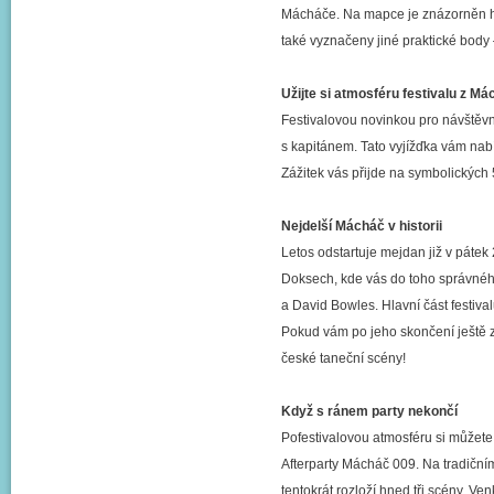
Mácháče. Na mapce je znázorněn hla
také vyznačeny jiné praktické body
Užijte si atmosféru festivalu z Má
Festivalovou novinkou pro návštěv
s kapitánem. Tato vyjížďka vám nabí
Zážitek vás přijde na symbolických
Nejdelší Mácháč v historii
Letos odstartuje mejdan již v pátek
Doksech, kde vás do toho správnéh
a David Bowles. Hlavní část festiva
Pokud vám po jeho skončení ještě zb
české taneční scény!
Když s ránem party nekončí
Pofestivalovou atmosféru si můžete
Afterparty Mácháč 009. Na tradičním
tentokrát rozloží hned tři scény. V