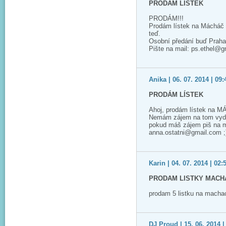
PRODÁM LÍSTEK
PRODÁM!!!
Prodám lístek na Mácháč 2
teď.
Osobní předání buď Praha
Pište na mail: ps.ethel@
Anika | 06. 07. 2014 | 09:
PRODÁM LÍSTEK
Ahoj, prodám lístek na M
Nemám zájem na tom vyděla
pokud máš zájem piš na m
anna.ostatni@gmail.com ;
Karin | 04. 07. 2014 | 02:
PRODAM LISTKY MACHA
prodam 5 listku na macha
DJ Proud | 15. 06. 2014 |