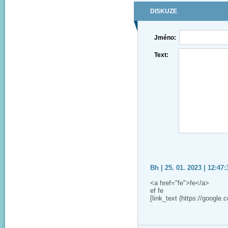
DISKUZE
Jméno:
Text:
Bh | 25. 01. 2023 | 12:47:
<a href="fe">fe</a>
ef fe
[link_text (https://google.