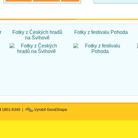
r
Fotky z Českých hradů
Fotky z festivalu Pohoda
na Švihově
N
1801-6340 |
Vyrobil GoodShape