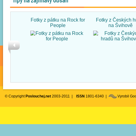
Tipy na zajímavý obsah
Fotky z pátku na Rock for
Fotky z Českých h
People
na Švihově
© Copyright
Poslouchej.net
2003-2011 |
ISSN
1801-6340 |
Vyrobil G