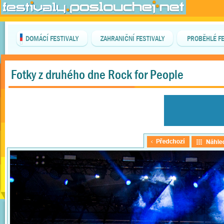
DOMÁCÍ FESTIVALY
ZAHRANIČNÍ FESTIVALY
PROBĚHLÉ FE
Fotky z druhého dne Rock for People