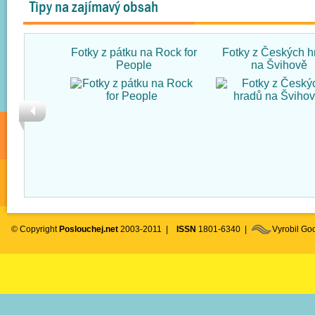
Tipy na zajímavý obsah
Fotky z pátku na Rock for
Fotky z Českých h
People
na Švihově
© Copyright
Poslouchej.net
2003-2011 |
ISSN
1801-6340 |
Vyrobil G