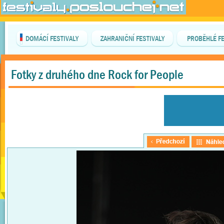
DOMÁCÍ FESTIVALY
ZAHRANIČNÍ FESTIVALY
PROBĚHLÉ FE
Fotky z druhého dne Rock for People