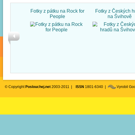
Fotky z pátku na Rock for
Fotky z Českých h
People
na Švihově
© Copyright
Poslouchej.net
2003-2011 |
ISSN
1801-6340 |
Vyrobil G