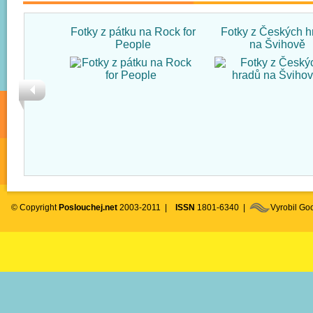
Fotky z pátku na Rock for
Fotky z Českých h
People
na Švihově
© Copyright
Poslouchej.net
2003-2011 |
ISSN
1801-6340 |
Vyrobil G