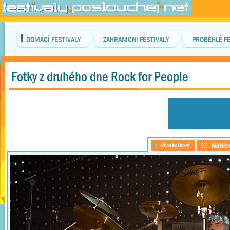
DOMÁCÍ FESTIVALY
ZAHRANIČNÍ FESTIVALY
PROBĚHLÉ FE
Fotky z druhého dne Rock for People