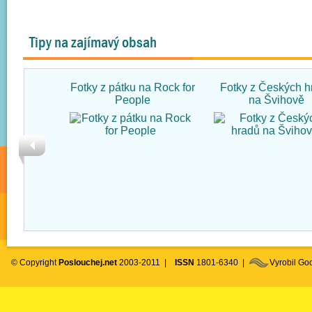
Tipy na zajímavý obsah
Fotky z pátku na Rock for
Fotky z Českých h
People
na Švihově
© Copyright
Poslouchej.net
2003-2011 |
ISSN
1801-6340 |
Vyrobil G