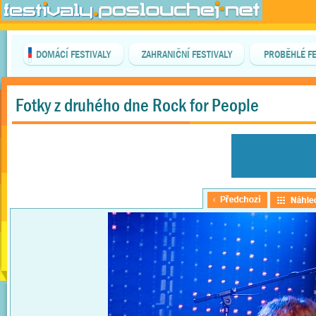
DOMÁCÍ FESTIVALY
ZAHRANIČNÍ FESTIVALY
PROBĚHLÉ FE
Fotky z druhého dne Rock for People