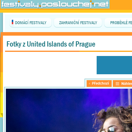
DOMÁCÍ FESTIVALY
ZAHRANIČNÍ FESTIVALY
PROBĚHLÉ FE
Fotky z United Islands of Prague