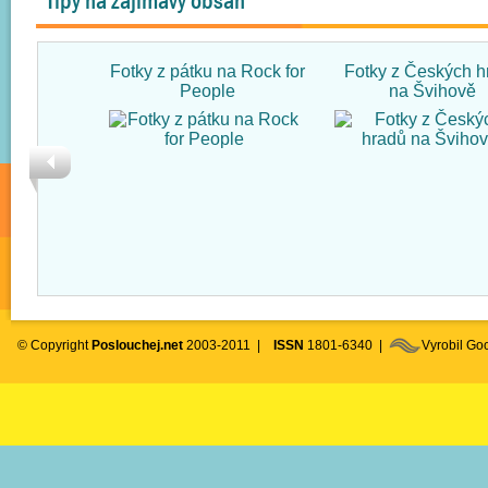
Tipy na zajímavý obsah
Fotky z pátku na Rock for
Fotky z Českých h
People
na Švihově
© Copyright
Poslouchej.net
2003-2011 |
ISSN
1801-6340 |
Vyrobil G