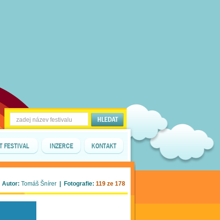
T FESTIVAL
INZERCE
KONTAKT
 Autor:
Tomáš Šnírer
| Fotografie:
119 ze 178