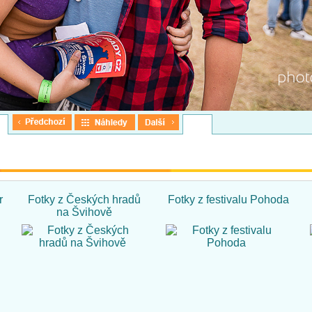
r
Fotky z Českých hradů
Fotky z festivalu Pohoda
na Švihově