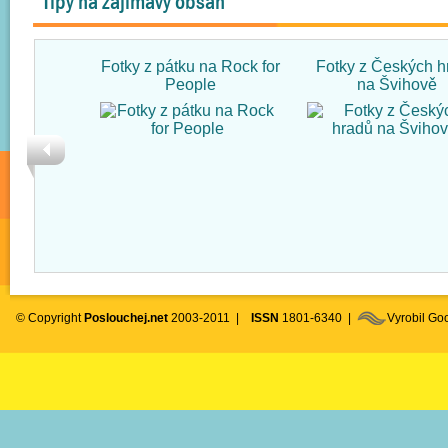
Tipy na zajímavý obsah
Fotky z pátku na Rock for
Fotky z Českých h
People
na Švihově
© Copyright
Poslouchej.net
2003-2011 |
ISSN
1801-6340 |
Vyrobil G