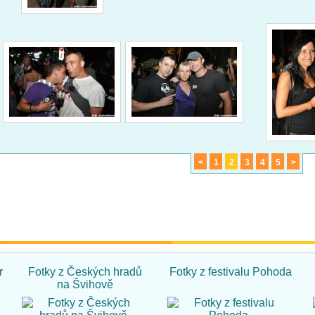
<
1
2
3
4
5
>
r
Fotky z Českých hradů
Fotky z festivalu Pohoda
na Švihově