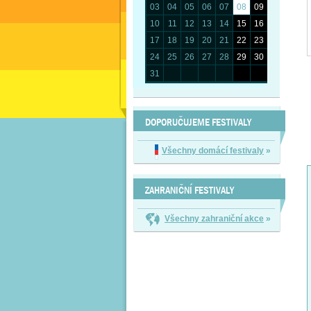
03
04
05
06
07
08
09
10
11
12
13
14
15
16
17
18
19
20
21
22
23
24
25
26
27
28
29
30
31
DOPORUČUJEME FESTIVALY
Všechny domácí festivaly
»
ZAHRANIČNÍ FESTIVALY
Všechny zahraniční akce
»