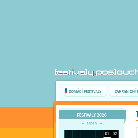
DOMÁCÍ FESTIVALY
ZAHRANIČNÍ 
FESTIVALY 2026
«
»
srpen
01
02