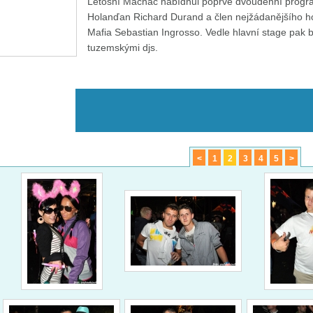
Letošní Mácháč nabídnul poprvé dvoudenní progra
Holanďan Richard Durand a člen nejžádanějšího 
Mafia Sebastian Ingrosso. Vedle hlavní stage pak by
tuzemskými djs.
<
1
2
3
4
5
>