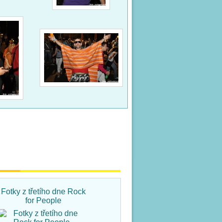
Fotky z třetího dne Rock
Fotky ze čtvrtka na Rock
for People
for People