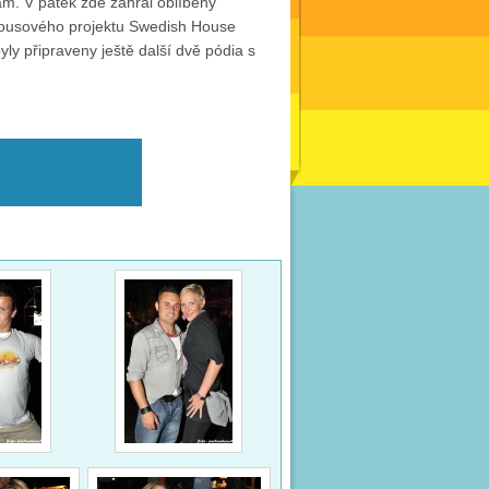
m. V pátek zde zahrál oblíbený
housového projektu Swedish House
ly připraveny ještě další dvě pódia s