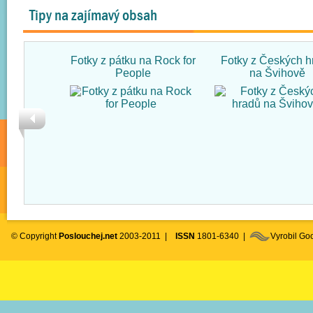
Tipy na zajímavý obsah
Fotky z pátku na Rock for
Fotky z Českých h
People
na Švihově
© Copyright
Poslouchej.net
2003-2011 |
ISSN
1801-6340 |
Vyrobil G