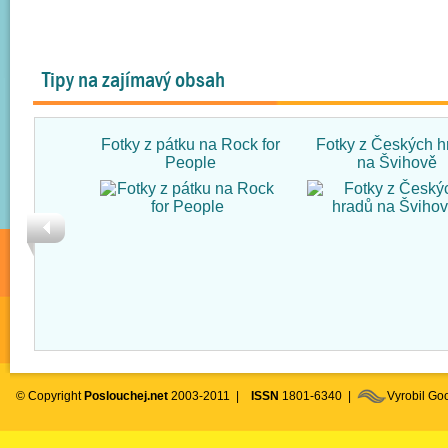
Tipy na zajímavý obsah
Fotky z pátku na Rock for
Fotky z Českých h
People
na Švihově
© Copyright
Poslouchej.net
2003-2011 |
ISSN
1801-6340 |
Vyrobil G