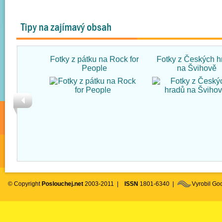
Tipy na zajímavý obsah
Fotky z pátku na Rock for
Fotky z Českých h
People
na Švihově
© Copyright
Poslouchej.net
2003-2011 |
ISSN
1801-6340 |
Vyrobil G