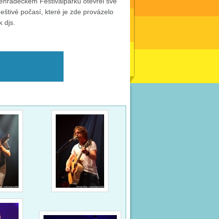
véhradeckém Festivalparku otevřel své
deštivé počasí, které je zde provázelo
 djs.