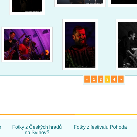
<
1
2
3
4
>
r
Fotky z Českých hradů
Fotky z festivalu Pohoda
na Švihově