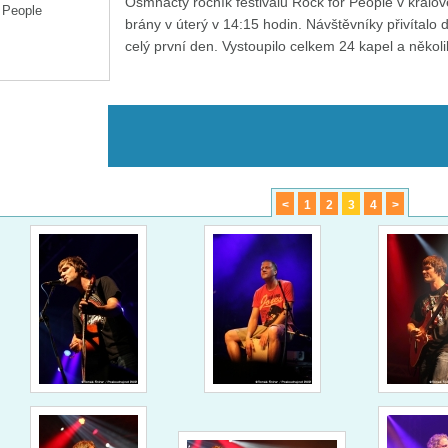
Osmnáctý ročník festivalu Rock for People v králo
brány v úterý v 14:15 hodin. Návštěvníky přivítalo 
celý první den. Vystoupilo celkem 24 kapel a několik
<
1
2
3
4
>