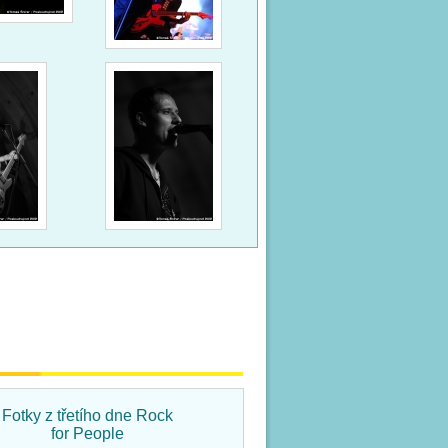
Fotky z třetího dne Rock
Fotky ze čtvrtka na Rock
for People
for People