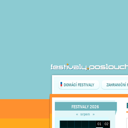
DOMÁCÍ FESTIVALY
ZAHRANIČNÍ 
FESTIVALY 2026
«
»
srpen
01
02