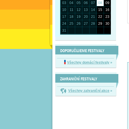
03
04
05
06
07
08
09
10
11
12
13
14
15
16
17
18
19
20
21
22
23
24
25
26
27
28
29
30
31
DOPORUČUJEME FESTIVALY
Všechny domácí festivaly
»
ZAHRANIČNÍ FESTIVALY
Všechny zahraniční akce
»