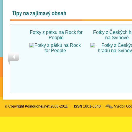
Tipy na zajímavý obsah
Fotky z pátku na Rock for
Fotky z Českých h
People
na Švihově
© Copyright
Poslouchej.net
2003-2011 |
ISSN
1801-6340 |
Vyrobil G