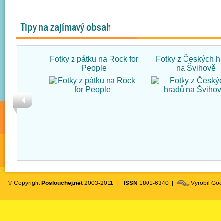
Tipy na zajímavý obsah
Fotky z pátku na Rock for
Fotky z Českých h
People
na Švihově
© Copyright
Poslouchej.net
2003-2011 |
ISSN
1801-6340 |
Vyrobil G