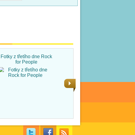
Fotky z třetího dne Rock
Fotky ze čtvrtka na Rock
for People
for People