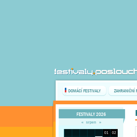
DOMÁCÍ FESTIVALY
ZAHRANIČNÍ 
FESTIVALY 2026
«
»
srpen
01
02