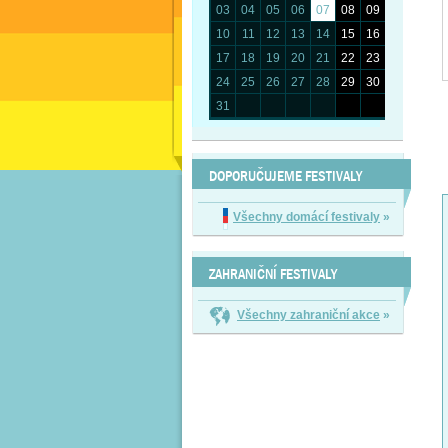
03
04
05
06
07
08
09
10
11
12
13
14
15
16
17
18
19
20
21
22
23
24
25
26
27
28
29
30
31
DOPORUČUJEME FESTIVALY
Všechny domácí festivaly
»
ZAHRANIČNÍ FESTIVALY
Všechny zahraniční akce
»