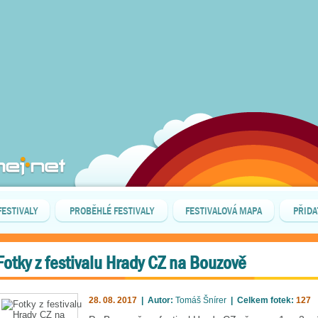
FESTIVALY
PROBĚHLÉ FESTIVALY
FESTIVALOVÁ MAPA
PŘIDA
Fotky z festivalu Hrady CZ na Bouzově
28. 08. 2017
| Autor:
Tomáš Šnírer
| Celkem fotek:
127