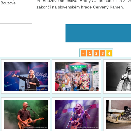
Po Bouzově se festival Hrady CZ přesune 1. a 2. zá
zakončí na slovenském hradě Červený Kameň.
<
1
2
3
4