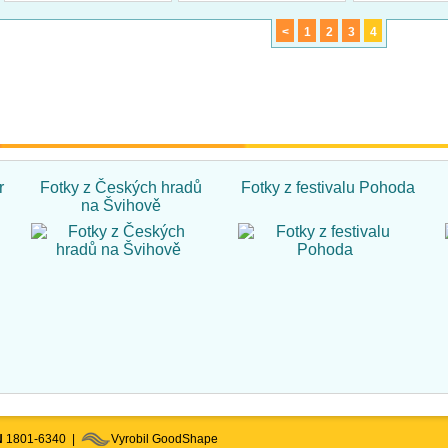
<
1
2
3
4
r
Fotky z Českých hradů
Fotky z festivalu Pohoda
na Švihově
N
1801-6340 |
Vyrobil GoodShape