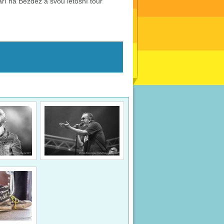
ří na Bezděz a svou letošní tour