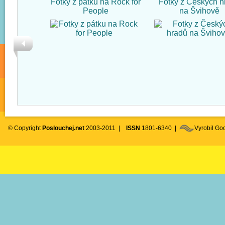
Fotky z pátku na Rock for
Fotky z Českých h
People
na Švihově
© Copyright
Poslouchej.net
2003-2011 |
ISSN
1801-6340 |
Vyrobil G